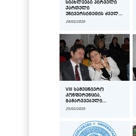
ᲡᲘᲐᲮᲚᲔᲔᲑᲘ ᲞᲘᲠᲕᲔᲚᲘ
ᲥᲐᲠᲗᲣᲚᲘ
ᲣᲜᲘᲕᲔᲠᲡᲘᲢᲔᲢᲘᲡ ᲫᲕᲔᲚᲘ
ᲓᲐ ᲣᲐᲮᲚᲔᲡᲘ
29/02/2020
ᲘᲡᲢᲝᲠᲘᲘᲓᲐᲜ
VIII ᲡᲐᲛᲔᲪᲜᲘᲔᲠᲝ
ᲙᲝᲜᲤᲔᲠᲔᲜᲪᲘᲐ,
ᲒᲐᲛᲐᲠᲯᲕᲔᲑᲣᲚᲘ
ᲡᲢᲣᲓᲔᲜᲢᲔᲑᲘ ᲓᲐ
25/02/2020
ᲓᲔᲙᲐᲜᲘᲡ ᲞᲠᲘᲖᲘ