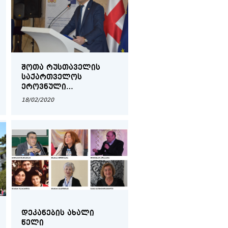
ᲨᲝᲗᲐ ᲠᲣᲡᲗᲐᲕᲔᲚᲘᲡ
ᲡᲐᲥᲐᲠᲗᲕᲔᲚᲝᲡ
ᲔᲠᲝᲕᲜᲣᲚᲘ
ᲡᲐᲛᲔᲪᲜᲘᲔᲠᲝ ᲤᲝᲜᲓᲘᲡ
18/02/2020
ᲨᲔᲛᲐᲯᲐᲛᲔᲑᲔᲚᲘ
ᲦᲝᲜᲘᲡᲫᲘᲔᲑᲐ
ᲓᲔᲙᲐᲜᲔᲑᲘᲡ ᲐᲮᲐᲚᲘ
ᲬᲔᲚᲘ