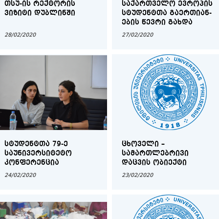
ᲗᲡᲣ-ᲘᲡ ᲠᲔᲥᲢᲝᲠᲘᲡ
ᲡᲐ­ᲥᲐᲠ­ᲗᲕᲔ­ᲚᲝ ᲔᲕ­ᲠᲝ­ᲞᲘᲡ
ᲕᲘᲖᲘᲢᲘ ᲓᲣᲑᲚᲘᲜᲨᲘ
ᲡᲢᲣ­ᲓᲔᲜ­ᲢᲗᲐ ᲒᲐ­ᲔᲠ­ᲗᲘ­ᲐᲜ­
ᲔᲑ­ᲘᲡ ᲬᲔᲕ­ᲠᲘ ᲒᲐᲮ­ᲓᲐ
28/02/2020
27/02/2020
ᲡᲢᲣᲓᲔᲜᲢᲗᲐ 79-Ე
ᲪᲮᲝᲕᲔᲚᲘ –
ᲡᲐᲣᲜᲘᲕᲔᲠᲡᲘᲢᲔᲢᲝ
ᲡᲐᲛᲐᲠᲗᲚᲔᲑᲠᲘᲕᲘ
ᲙᲝᲜᲤᲔᲠᲔᲜᲪᲘᲐ
ᲓᲐᲪᲕᲘᲡ ᲝᲑᲘᲔᲥᲢᲘ
24/02/2020
23/02/2020