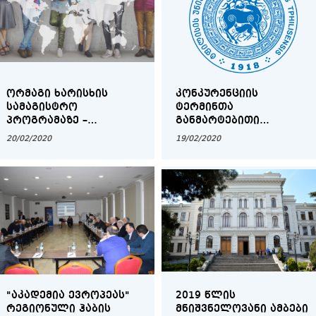
ᲝᲠᲛᲐᲒᲘ ᲮᲐᲠᲘᲡᲮᲘᲡ
ᲙᲝᲜᲙᲣᲠᲔᲜᲪᲘᲘᲡ
ᲡᲐᲛᲐᲒᲘᲡᲢᲠᲝ
ᲢᲔᲠᲛᲘᲜᲗᲐ
ᲞᲠᲝᲒᲠᲐᲛᲐᲖᲔ –
ᲒᲐᲜᲛᲐᲠᲢᲔᲑᲘᲗᲘ
„ᲢᲣᲠᲘᲖᲛᲘ“ – ᲡᲬᲐᲕᲚᲐ
ᲚᲔᲥᲡᲘᲙᲝᲜᲘ ᲒᲐᲛᲝᲘᲪᲐ
20/02/2020
19/02/2020
ᲛᲮᲝᲚᲝᲓ ᲗᲡᲣ-ᲨᲘᲐ
ᲨᲔᲡᲐᲫᲚᲔᲑᲔᲚᲘ
"ᲐᲙᲐᲓᲔᲛᲘᲐ ᲔᲕᲠᲝᲞᲔᲐᲡ"
2019 ᲬᲚᲘᲡ
ᲠᲔᲒᲘᲝᲜᲣᲚᲘ ᲰᲐᲑᲘᲡ
ᲛᲜᲘᲨᲕᲜᲔᲚᲝᲕᲐᲜᲘ ᲐᲛᲑᲔᲑᲘ