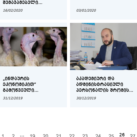
ᲨᲔᲛᲐᲯᲐᲛᲔᲑᲔᲚᲘ
ᲦᲝᲜᲘᲡᲫᲘᲔᲑᲐ
16/02/2020
03/01/2020
„ᲘᲜᲓᲐᲣᲠᲘᲡ
ᲐᲙᲐᲓᲔᲛᲘᲣᲠᲘ ᲓᲐ
ᲔᲙᲝᲜᲝᲛᲘᲙᲘᲗ“
ᲐᲓᲛᲘᲜᲘᲡᲢᲠᲐᲪᲘᲣᲚᲘ
ᲒᲐᲛᲝᲬᲕᲔᲣᲚᲘ
ᲞᲔᲠᲡᲝᲜᲐᲚᲘᲡ ᲨᲠᲝᲛᲘᲡ
ᲬᲘᲜᲐᲡᲐᲐᲮᲐᲚᲬᲚᲝ
ᲐᲜᲐᲖᲦᲐᲣᲠᲔᲑᲐ ᲘᲖᲠᲓᲔᲑᲐ
31/12/2019
30/12/2019
ᲞᲠᲝᲢᲔᲡᲢᲘ ᲓᲐ
ᲔᲙᲝᲜᲝᲛᲘᲡᲢᲘᲡ
ᲛᲔᲒᲝᲑᲠᲣᲚᲘ ᲠᲩᲔᲕᲔᲑᲘ
...
26
1
2
19
20
21
22
23
24
25
27