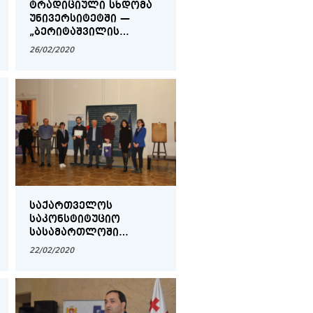
ᲢᲠᲐᲓᲘᲪᲘᲣᲚᲘ ᲡᲮᲓᲝᲛᲐ
ᲣᲜᲘᲕᲔᲠᲡᲘᲢᲔᲢᲨᲘ —
„ᲑᲔᲠᲘᲢᲐᲨᲕᲘᲚᲘᲡ
ᲙᲘᲗᲮᲕᲐᲜᲘ“
26/02/2020
ᲡᲐᲥᲐᲠᲗᲕᲔᲚᲝᲡ
ᲡᲐᲙᲝᲜᲡᲢᲘᲢᲣᲪᲘᲝ
ᲡᲐᲡᲐᲛᲐᲠᲗᲚᲝᲨᲘ
ᲒᲐᲛᲐᲠᲗᲣᲚ
22/02/2020
ᲝᲚᲘᲛᲞᲘᲐᲓᲐᲨᲘ
ᲒᲐᲛᲐᲠᲯᲕᲔᲑᲣᲚᲔᲑᲘ