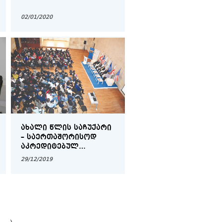
02/01/2020
ᲐᲮᲐᲚᲘ ᲬᲚᲘᲡ ᲡᲐᲩᲣᲥᲐᲠᲘ
– ᲡᲐᲔᲠᲗᲐᲨᲝᲠᲘᲡᲝᲓ
ᲐᲙᲠᲔᲓᲘᲢᲔᲑᲣᲚ
ᲞᲠᲝᲒᲠᲐᲛᲔᲑᲖᲔ ᲛᲘᲦᲔᲑᲐ
29/12/2019
ᲒᲐᲛᲝᲪᲮᲐᲓᲓᲔᲑᲐ
›