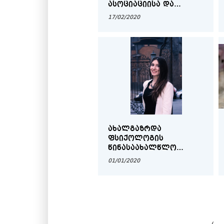
ᲐᲡᲝᲪᲘᲐᲪᲘᲘᲡᲐ ᲓᲐ
ᲥᲐᲠᲗᲣᲚᲘ
17/02/2020
ᲣᲜᲘᲕᲔᲠᲡᲘᲢᲔᲢᲔᲑᲘᲡ
ᲬᲐᲠᲛᲝᲛᲐᲓᲒᲔᲜᲔᲚᲗᲐ
ᲨᲔᲮᲕᲔᲓᲠᲐ
ᲐᲮᲐᲚᲒᲐᲖᲠᲓᲐ
ᲤᲡᲘᲥᲝᲚᲝᲒᲘᲡ
ᲬᲘᲜᲐᲡᲐᲐᲮᲐᲚᲬᲚᲝ
ᲠᲩᲔᲕᲔᲑᲘ
01/01/2020
‹