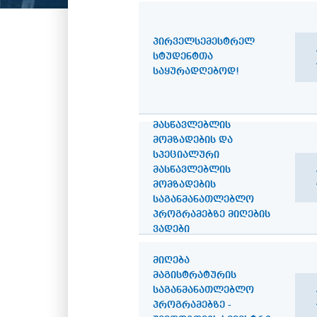
ᲞᲘᲠᲕᲔᲚᲡᲔᲛᲔᲡᲢᲠᲔᲚ
ᲡᲢᲣᲓᲔᲜᲢᲗᲐ
ᲡᲐᲧᲣᲠᲐᲓᲦᲔᲑᲝᲓ!
ᲛᲐᲡᲬᲐᲕᲚᲔᲑᲚᲘᲡ
ᲛᲝᲛᲖᲐᲓᲔᲑᲘᲡ ᲓᲐ
ᲡᲞᲔᲪᲘᲐᲚᲣᲠᲘ
ᲛᲐᲡᲬᲐᲕᲚᲔᲑᲚᲘᲡ
ᲛᲝᲛᲖᲐᲓᲔᲑᲘᲡ
ᲡᲐᲒᲐᲜᲛᲐᲜᲐᲗᲚᲔᲑᲚᲝ
ᲞᲠᲝᲒᲠᲐᲛᲔᲑᲖᲔ ᲛᲘᲦᲔᲑᲘᲡ
ᲕᲐᲓᲔᲑᲘ
ᲛᲘᲦᲔᲑᲐ
ᲛᲐᲒᲘᲡᲢᲠᲐᲢᲣᲠᲘᲡ
ᲡᲐᲒᲐᲜᲛᲐᲜᲐᲗᲚᲔᲑᲚᲝ
ᲞᲠᲝᲒᲠᲐᲛᲔᲑᲖᲔ -