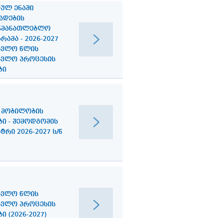
ᲣᲚ ᲔᲜᲐᲨᲘ
ᲐᲓᲔᲑᲘᲡ
ᲜᲛᲐᲜᲐᲗᲚᲔᲑᲚᲝ
ᲠᲐᲛᲐ - 2026-2027
ᲐᲕᲚᲝ ᲬᲚᲘᲡ
ᲐᲕᲚᲝ ᲞᲠᲝᲪᲔᲡᲘᲡ
ᲑᲘ
 ᲛᲝᲑᲘᲚᲝᲑᲘᲡ
ᲑᲘ - ᲨᲔᲛᲝᲓᲒᲝᲛᲘᲡ
ᲡᲔᲛᲔᲡᲢᲠᲘ 2026-2027 Ს/Წ
ᲐᲕᲚᲝ ᲬᲚᲘᲡ
ᲐᲕᲚᲝ ᲞᲠᲝᲪᲔᲡᲘᲡ
Ი (2026-2027)