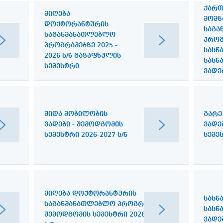
ᲥᲐᲠᲗ
ᲛᲘᲦᲔᲑᲐ
ᲛᲝᲛᲖ
ᲓᲝᲥᲢᲝᲠᲐᲜᲢᲣᲠᲘᲡ
ᲡᲐᲒᲐ
ᲡᲐᲒᲐᲜᲛᲐᲜᲐᲗᲚᲔᲑᲚᲝ
ᲞᲠᲝᲒ
ᲞᲠᲝᲒᲠᲐᲛᲔᲑᲖᲔ 2025 -
ᲡᲐᲡᲬ
2026 Ს/Წ ᲒᲐᲖᲐᲤᲮᲣᲚᲘᲡ
ᲡᲐᲡᲬ
ᲡᲔᲛᲔᲡᲢᲠᲘ
ᲕᲐᲓᲔ
ᲨᲘᲓᲐ ᲛᲝᲑᲘᲚᲝᲑᲘᲡ
ᲒᲐᲠᲔ
ᲕᲐᲓᲔᲑᲘ - ᲨᲔᲛᲝᲓᲒᲝᲛᲘᲡ
ᲕᲐᲓᲔ
ᲡᲔᲛᲔᲡᲢᲠᲘ 2026-2027 Ს/Წ
ᲛᲘᲦᲔᲑᲐ ᲓᲝᲥᲢᲝᲠᲐᲜᲢᲣᲠᲘᲡ
ᲡᲐᲡᲬ
ᲡᲐᲒᲐᲜᲛᲐᲜᲐᲗᲚᲔᲑᲚᲝ ᲞᲠᲝᲒᲠᲐᲛᲔᲑᲖᲔ-
ᲡᲐᲡᲬ
ᲨᲔᲛᲝᲓᲒᲝᲛᲘᲡ ᲡᲔᲛᲔᲡᲢᲠᲘ 2026-2027
ᲕᲐᲓᲔᲑ