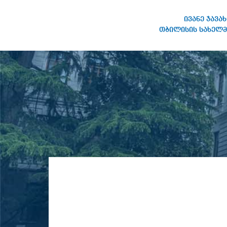
ივანე ჯავა
თბილისის სახელმ
ივანე ჯავახიშვილის
სახელობის თბილისის
სახელმწიფო უნივერსიტეტი