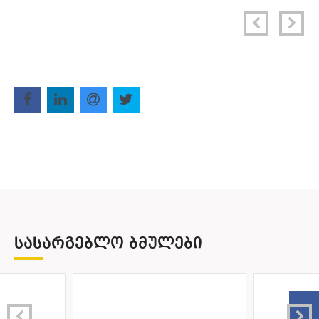
ᲡᲐᲡᲐᲠᲒᲔᲑᲚᲝ ᲑᲛᲣᲚᲔᲑᲘ