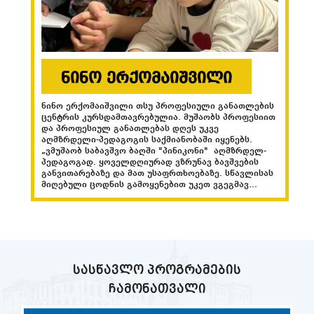
ნინო ერქომაიშვილი
ნინო ერქომაიშვილი თსუ პროფესიული განათლების
ლიზა 
ცენტრის კურსდამთავრებულია. მუშაობს პროფესიით
უნივე
და პროფესიულ განათლებას დღეს უკვე
საბაჟ
აღმზრდელი-პედაგოგის საქმიანობაში იყენებს.
კურსდამთავრ
„ვმუშაობ საბავშვო ბაღში "პინიკონი" აღმზრდელ-
საბაჟ
პედაგოგად. ყოველდღიურად ვზრუნავ ბავშვების
შემდე
განვითარებაზე და მათ უსაფრთხოებაზე. სწავლისას
სენაკ
მიღებული ცოდნის გამოყენებით უკეთ ვგეგმავ
ინდუს
აქტივობებს ასაკობრივი საჭიროებების მიხედვით,
ინდუს
უფრო ეფექტურად ვურთიერთობ ბავშვებთან და
დასაქმდა. ლიზა აკაკი წ
მშობლებთან. ამ ცოდნის დახმარებით მაქვს მეტი
უნივე
თავდაჯერებულობა და მოტივაცია გავაკეთო მეტი
თუმცა
ახალი და საინტერესო აქტივობები ბავშვის
განსა
განვითარებისთვის და აღმოვფხვრა ის მცირე
განათ
ხარვეზები, რაც შეიძლება ზიანს აყენებდეს ბავშვის
მქონდ
სასწავლო პროგრამების
ფსიქო-ემოციურ განვითრებას”,- განაცხადა ნინო
ცოდნი
ერქომაიშვილმა. ის დარწმუნებულია, რომ თსუ
პასუხ
ჩამონათვალი
პროფესიულ პროგრამაზე „სკოლამდელი აღზრდა“
ინტერ
(თბილისი) სწავლა საუკეთესო გადაწყვეტილება იყო,
განსა