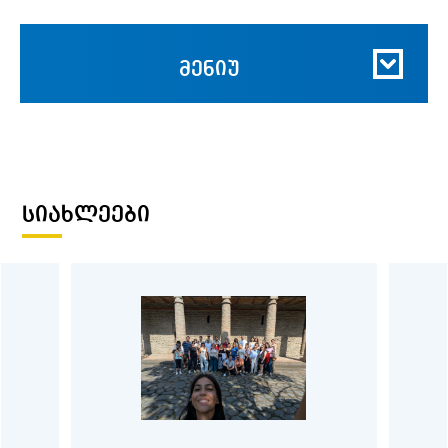
მენიუ
ᲡᲘᲐᲮᲚᲔᲔᲑᲘ