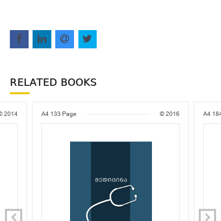
RELATED BOOKS
© 2014
A4
133 Page
© 2016
A4
18