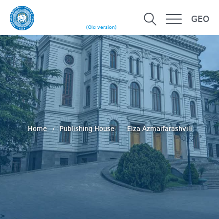
GEO
(Old version)
Home
Publishing House
Elza Azmaifarashvili
>