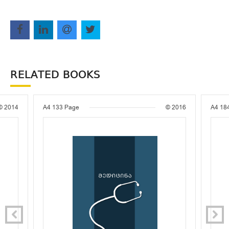
RELATED BOOKS
© 2014
A4
133 Page
© 2016
A4
18