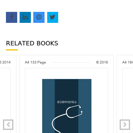
RELATED BOOKS
© 2014
A4
133 Page
© 2016
A4
18