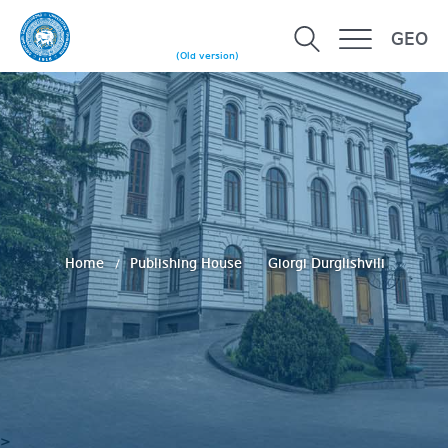
GEO
(Old version)
Home
Publishing House
Giorgi Durglishvili
>