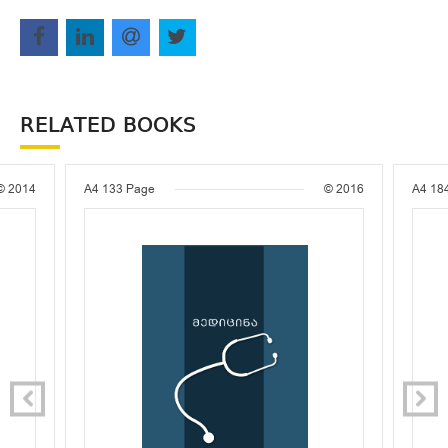
RELATED BOOKS
© 2014
A4
133 Page
© 2016
A4
18