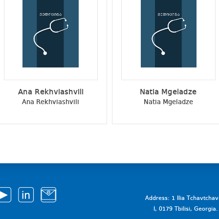
Ana Rekhviashvili
Natia Mgeladze
Ana Rekhviashvili
Natia Mgeladze
Address: 1 Ilia Tchavtcha
I, 0179 Tbilisi, Georgi