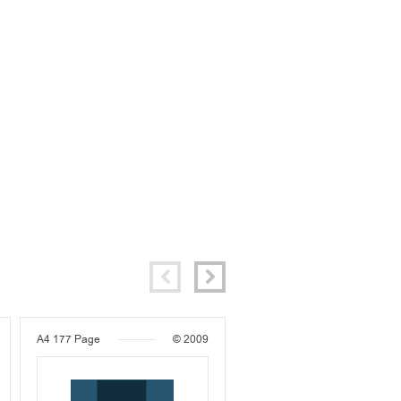
A4
177 Page
© 2009
A4
24 Page
© 