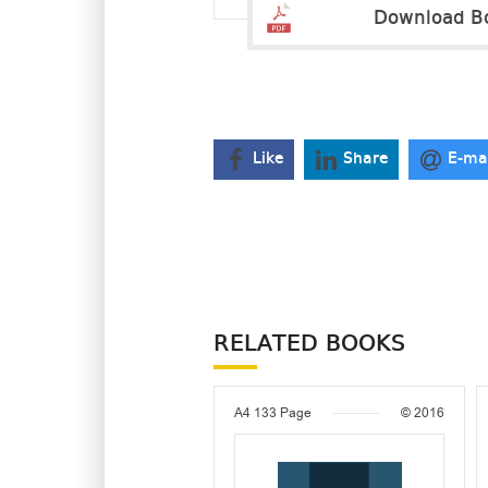
Download B
Like
Share
E-ma
RELATED BOOKS
A4
133 Page
© 2016