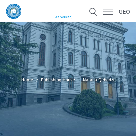
GEO
(Old version)
Home
Publishing House
Natalia Qebadze
>