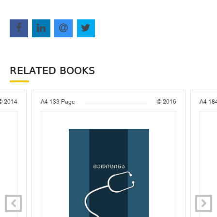
RELATED BOOKS
© 2014
A4
133 Page
© 2016
A4
18