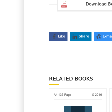
Download B
Like
Share
E-ma
RELATED BOOKS
A4
133 Page
© 2016