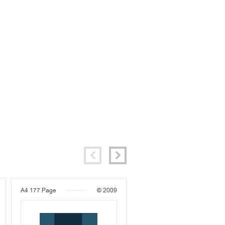
A4
177 Page
© 2009
A4
24 Page
© 