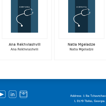
Ana Rekhviashvili
Natia Mgeladze
Ana Rekhviashvili
Natia Mgeladze
Address: 1 Ilia Tchavtcha
I, 0179 Tbilisi, Georgi