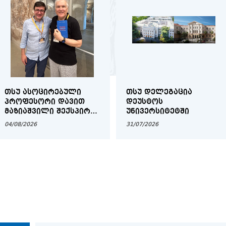
საერთაშორისო სამეცნიერო კონ
გლობალური სოციოლინგვისტიკის
ᲗᲡᲣ ᲐᲡᲝᲪᲘᲠᲔᲑᲣᲚᲘ
ᲗᲡᲣ ᲓᲔᲚᲔᲒᲐᲪᲘᲐ
სტუდენტური მინისიმპოზიუმი გა
ᲞᲠᲝᲤᲔᲡᲝᲠᲘ ᲓᲐᲕᲘᲗ
ᲓᲔᲣᲡᲢᲝᲡ
ᲛᲐᲖᲘᲐᲨᲕᲘᲚᲘ ᲨᲔᲥᲡᲞᲘᲠᲘᲡ
ᲣᲜᲘᲕᲔᲠᲡᲘᲢᲔᲢᲨᲘ
მათემატიკისა და ფიზიკის აქტუ
ᲛᲡᲝᲤᲚᲘᲝ ᲙᲝᲜᲒᲠᲔᲡᲖᲔ
საკითხებზე
04/08/2026
31/07/2026
UNIDROIT-ის წარმომადგენლების 
ლექცია თსუ-ში