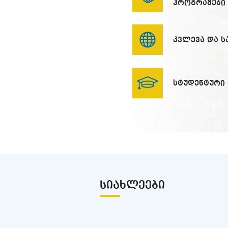
პროგრამები
კვლევა და 
სტუდენტური
ᲡᲘᲐᲮᲚᲔᲔᲑᲘ