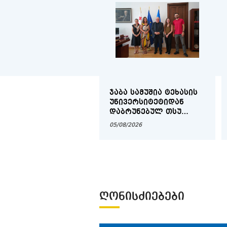
ᲯᲐᲑᲐ ᲡᲐᲛᲣᲨᲘᲐ ᲢᲔᲮᲐᲡᲘᲡ
ᲣᲜᲘᲕᲔᲠᲡᲘᲢᲔᲢᲘᲓᲐᲜ
ᲓᲐᲑᲠᲣᲜᲔᲑᲣᲚ ᲗᲡᲣ
ᲡᲢᲣᲓᲔᲜᲢᲔᲑᲡ ᲨᲔᲮᲕᲓᲐ
05/08/2026
ᲦᲝᲜᲘᲡᲫᲘᲔᲑᲔᲑᲘ