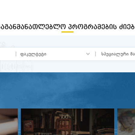
მონოგრაფიის „ინფორმაციული ს
ქართველურ ენათა ჰიპოტაქსური
პრეზენტაცია
ᲡᲐᲒᲐᲜᲛᲐᲜᲐᲗᲚᲔᲑᲚᲝ ᲞᲠᲝᲒᲠᲐᲛᲔᲑᲘᲡ ᲫᲘᲔᲑ
ღამე ბიბლიოთეკაში-2
სტუდენტური სამეცნიერო კონფერე
ჯემალ ქარჩხაძე- 90