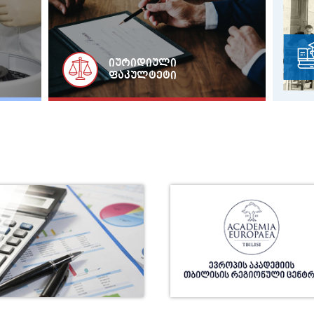
UNIDROIT-ის წარმომადგენლების 
ლექცია თსუ-ში
იურიდიული
ფაკულტეტი
საქართველო და კოვიდპანდემია
რეალობის ანთროპოლოგიური კ
თსუ ეკონომიკისა და ბიზნესის 
შეხვედრა ნეაპოლის უნივერსიტეტის დო