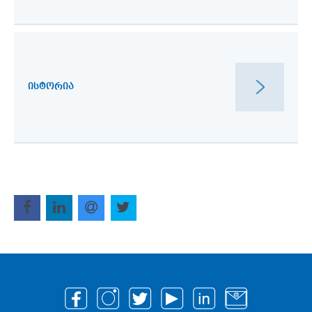
ᲘᲡᲢᲝᲠᲘᲐ