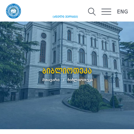
ENG
(ძველი ვერსია)
ბიბლიოთეკა
მთავარი
ბიბლიოთეკა