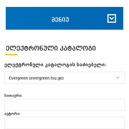
მენიუ
ᲔᲚᲔᲥᲢᲠᲝᲜᲣᲚᲘ ᲙᲐᲢᲐᲚᲝᲒᲘ
ელექტრონული კატალოგის საძიებელი:
სათაური:
ავტორი: