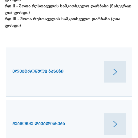
რდ II - შოთა რუსთაველის სამკითხველო დარბაზი (ნახევრად
ღია ფონდი)
რდ III - შოთა რუსთაველის სამკითხველო დარბაზი (ღია
ფონდი)
ᲔᲚᲔᲥᲢᲠᲝᲜᲣᲚᲘ ᲑᲐᲖᲔᲑᲘ
ᲨᲔᲐᲛᲝᲬᲛᲔ ᲓᲐᲕᲐᲚᲘᲐᲜᲔᲑᲐ