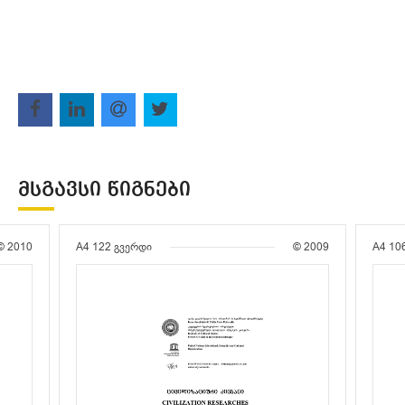
ᲛᲡᲒᲐᲕᲡᲘ ᲬᲘᲒᲜᲔᲑᲘ
© 2010
A4
122 გვერდი
© 2009
A4
10