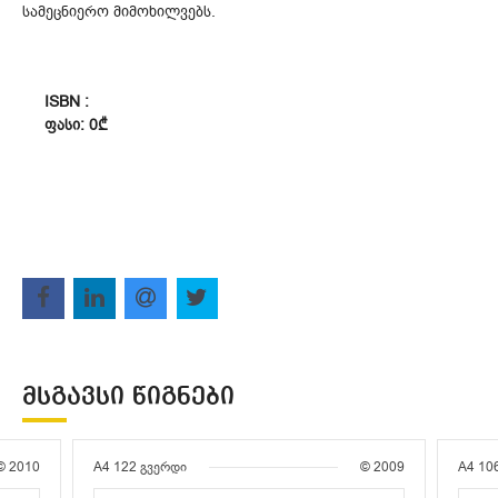
სამეცნიერო მიმოხილვებს.
ISBN :
ᲤᲐᲡᲘ: 0₾
ᲛᲡᲒᲐᲕᲡᲘ ᲬᲘᲒᲜᲔᲑᲘ
© 2010
A4
122 გვერდი
© 2009
A4
10