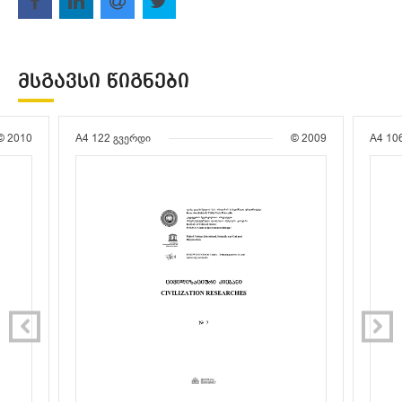
ᲛᲡᲒᲐᲕᲡᲘ ᲬᲘᲒᲜᲔᲑᲘ
© 2010
A4
122 გვერდი
© 2009
A4
10