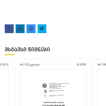
ᲛᲡᲒᲐᲕᲡᲘ ᲬᲘᲒᲜᲔᲑᲘ
© 2010
A4
122 გვერდი
© 2009
A4
10