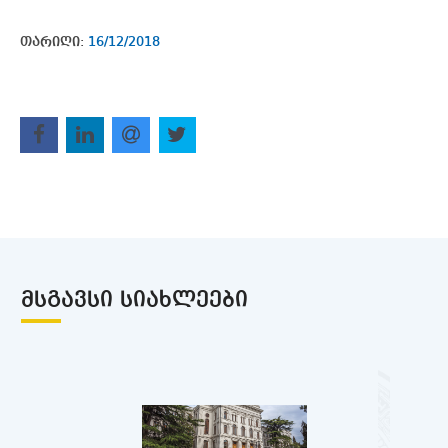
თარიღი:
16/12/2018
ᲛᲡᲒᲐᲕᲡᲘ ᲡᲘᲐᲮᲚᲔᲔᲑᲘ