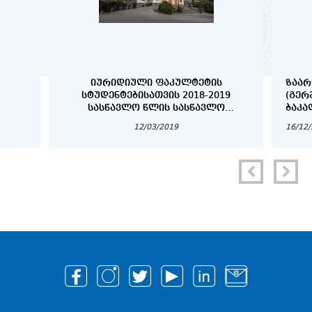
ᲘᲣᲠᲘᲓᲘᲣᲚᲘ ᲤᲐᲙᲣᲚᲢᲔᲢᲘᲡ
ᲖᲐᲐᲠ
ᲡᲢᲣᲓᲔᲜᲢᲔᲑᲘᲡᲐᲗᲕᲘᲡ 2018-2019
(ᲒᲔᲠ
ᲡᲐᲡᲬᲐᲕᲚᲝ ᲬᲚᲘᲡ ᲡᲐᲡᲬᲐᲕᲚᲝ
ᲑᲐᲙᲐ
ᲞᲠᲝᲪᲔᲡᲘᲡ ᲕᲐᲓᲔᲑᲘ
ᲓᲐ Დ
12/03/2019
16/12
ᲡᲢᲣᲓ