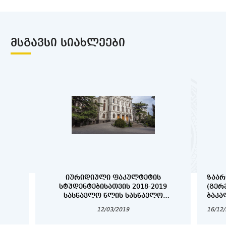
ᲛᲡᲒᲐᲕᲡᲘ ᲡᲘᲐᲮᲚᲔᲔᲑᲘ
ᲘᲣᲠᲘᲓᲘᲣᲚᲘ ᲤᲐᲙᲣᲚᲢᲔᲢᲘᲡ
ᲖᲐᲐᲠ
ᲡᲢᲣᲓᲔᲜᲢᲔᲑᲘᲡᲐᲗᲕᲘᲡ 2018-2019
(ᲒᲔᲠ
ᲡᲐᲡᲬᲐᲕᲚᲝ ᲬᲚᲘᲡ ᲡᲐᲡᲬᲐᲕᲚᲝ
ᲑᲐᲙᲐ
ᲞᲠᲝᲪᲔᲡᲘᲡ ᲕᲐᲓᲔᲑᲘ
ᲓᲐ Დ
12/03/2019
16/12
ᲡᲢᲣᲓ