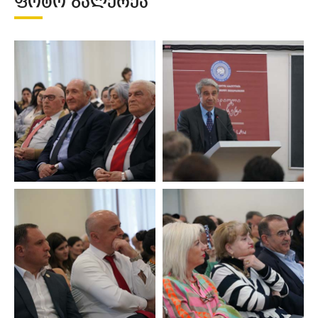
ᲤᲝᲢᲝ ᲒᲐᲚᲔᲠᲔᲐ