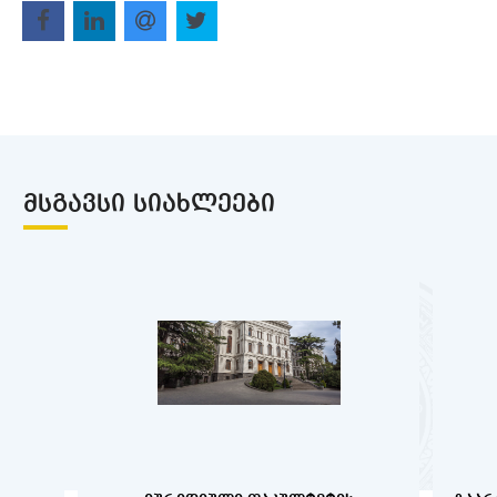
ᲛᲡᲒᲐᲕᲡᲘ ᲡᲘᲐᲮᲚᲔᲔᲑᲘ