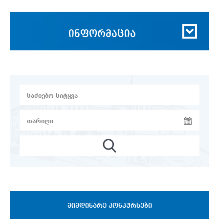
ინფორმაცია
ᲛᲘᲛᲓᲘᲜᲐᲠᲔ ᲙᲝᲜᲙᲣᲠᲡᲔᲑᲘ