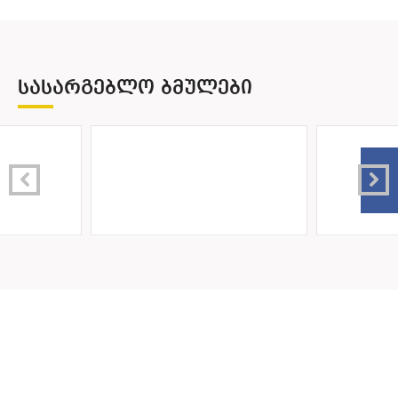
ᲡᲐᲡᲐᲠᲒᲔᲑᲚᲝ ᲑᲛᲣᲚᲔᲑᲘ