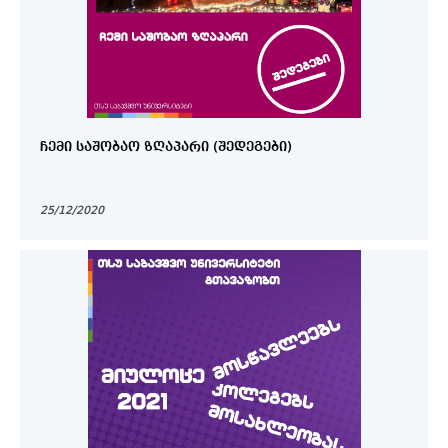
ᲩᲔᲛᲘ ᲡᲐᲨᲝᲑᲐᲝ ᲖᲦᲐᲞᲐᲠᲘ (ᲨᲔᲓᲔᲒᲔᲑᲘ)
25/12/2020