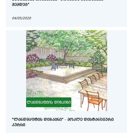
ᲨᲔᲛᲓᲔᲒ"
04/05/2020
"ᲚᲐᲜᲓᲨᲐᲤᲢᲘᲡ ᲓᲘᲖᲐᲘᲜᲘ" - ᲛᲝᲙᲚᲔ ᲓᲘᲡᲢᲐᲜᲪᲘᲣᲠᲘ
ᲙᲣᲠᲡᲘ