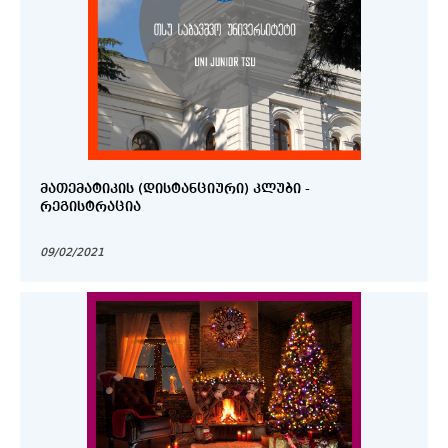
ᲛᲐᲗᲔᲛᲐᲢᲘᲙᲘᲡ (ᲓᲘᲡᲢᲐᲜᲪᲘᲣᲠᲘ) ᲙᲚᲣᲑᲘ -
ᲠᲔᲒᲘᲡᲢᲠᲐᲪᲘᲐ
09/02/2021