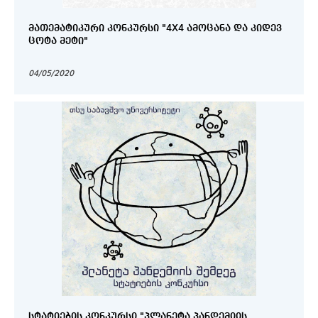
ᲛᲐᲗᲔᲛᲐᲢᲘᲙᲣᲠᲘ ᲙᲝᲜᲙᲣᲠᲡᲘ "4X4 ᲐᲛᲝᲪᲐᲜᲐ ᲓᲐ ᲙᲘᲓᲔᲕ
ᲪᲝᲢᲐ ᲛᲔᲢᲘ"
04/05/2020
ᲡᲢᲐᲢᲘᲔᲑᲘᲡ ᲙᲝᲜᲙᲣᲠᲡᲘ "ᲞᲚᲐᲜᲔᲢᲐ ᲞᲐᲜᲓᲔᲛᲘᲘᲡ