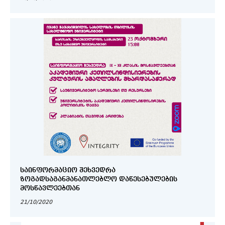
ᲡᲐᲘᲜᲤᲝᲠᲛᲐᲪᲘᲝ ᲨᲔᲮᲕᲔᲓᲠᲐ
ᲖᲝᲒᲐᲓᲡᲐᲒᲐᲜᲛᲐᲜᲐᲗᲚᲔᲑᲚᲝ ᲓᲐᲬᲔᲡᲔᲑᲣᲚᲔᲑᲘᲡ
ᲛᲝᲡᲬᲐᲕᲚᲔᲔᲑᲗᲐᲜ
21/10/2020