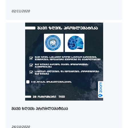
02/11/2020
ᲨᲐᲕᲘ ᲖᲦᲕᲘᲡ ᲞᲠᲝᲑᲚᲔᲛᲐᲢᲘᲙᲐ
26/10/2020