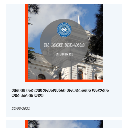
ᲥᲘᲛᲘᲘᲡ ᲘᲜᲒᲚᲘᲡᲣᲠᲔᲜᲝᲕᲐᲜᲘ ᲞᲠᲝᲒᲠᲐᲛᲘᲡ ᲝᲜᲚᲐᲘᲜ
ᲦᲘᲐ ᲙᲐᲠᲘᲡ ᲓᲦᲔ
22/03/2021