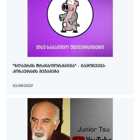
"ᲖᲦᲐᲞᲠᲘᲡ ᲢᲠᲐᲜᲡᲤᲝᲠᲛᲐᲪᲘᲐ" - ᲒᲐᲛᲝᲬᲕᲔᲕᲐ-
ᲙᲝᲜᲙᲣᲠᲡᲘᲡ ᲨᲔᲯᲐᲛᲔᲑᲐ
01/06/2020