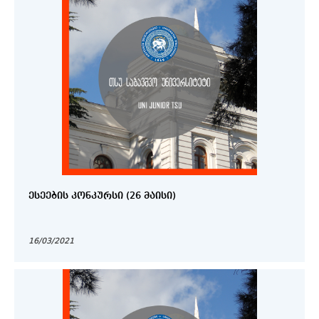
ᲔᲡᲔᲔᲑᲘᲡ ᲙᲝᲜᲙᲣᲠᲡᲘ (26 ᲛᲐᲘᲡᲘ)
16/03/2021