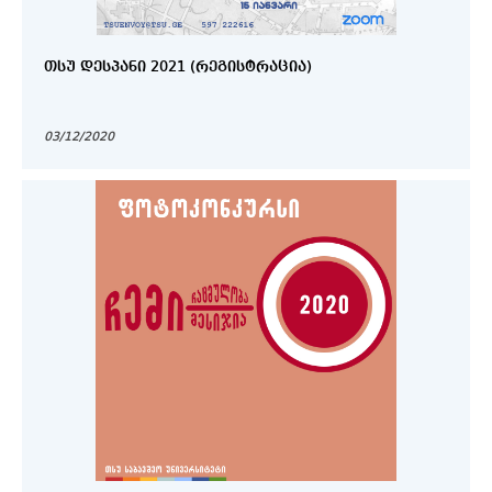
ᲗᲡᲣ ᲓᲔᲡᲞᲐᲜᲘ 2021 (ᲠᲔᲒᲘᲡᲢᲠᲐᲪᲘᲐ)
03/12/2020