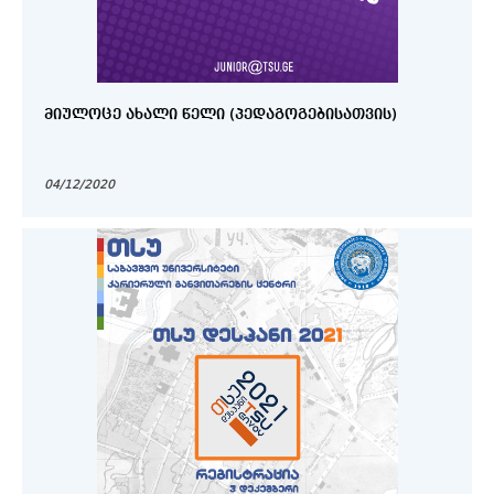
ᲛᲘᲣᲚᲝᲪᲔ ᲐᲮᲐᲚᲘ ᲬᲔᲚᲘ (ᲞᲔᲓᲐᲒᲝᲒᲔᲑᲘᲡᲐᲗᲕᲘᲡ)
04/12/2020