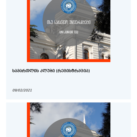
ᲡᲐᲛᲐᲠᲗᲚᲘᲡ ᲙᲚᲣᲑᲘ (ᲠᲔᲒᲘᲡᲢᲠᲐᲪᲘᲐ)
09/02/2021