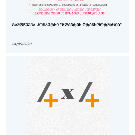
ᲒᲐᲛᲝᲬᲕᲔᲕᲐ-ᲙᲝᲜᲙᲣᲠᲡᲘ "ᲖᲦᲐᲞᲠᲘᲡ ᲢᲠᲐᲜᲡᲤᲝᲠᲛᲐᲪᲘᲐ"
04/05/2020