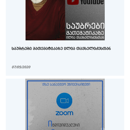
ᲡᲐᲣᲑᲠᲔᲑᲘ ᲛᲐᲗᲔᲛᲐᲢᲘᲙᲐᲖᲔ ᲘᲚᲘᲐ ᲗᲐᲕᲮᲔᲚᲘᲫᲔᲡᲗᲐᲜ
07/05/2020