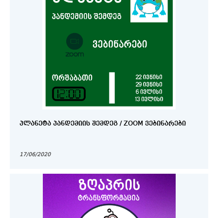
ᲞᲚᲐᲜᲔᲢᲐ ᲞᲐᲜᲓᲔᲛᲘᲘᲡ ᲨᲔᲛᲓᲔᲒ / ZOOM ᲕᲔᲑᲘᲜᲐᲠᲔᲑᲘ
17/06/2020