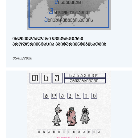
ᲘᲜᲓᲘᲕᲘᲓᲣᲐᲚᲣᲠᲘ ᲓᲘᲡᲢᲐᲜᲪᲘᲣᲠᲘ
ᲞᲠᲝᲤᲝᲠᲘᲔᲜᲢᲐᲪᲘᲐ ᲐᲑᲘᲢᲣᲠᲘᲔᲜᲢᲔᲑᲘᲡᲐᲗᲕᲘᲡ
05/05/2020