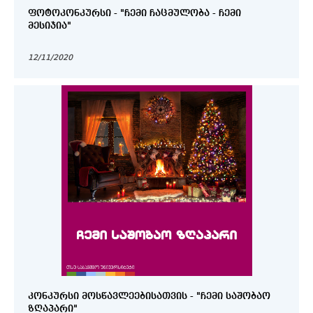
ᲤᲝᲢᲝᲙᲝᲜᲙᲣᲠᲡᲘ - "ᲩᲔᲛᲘ ᲩᲐᲪᲛᲣᲚᲝᲑᲐ - ᲩᲔᲛᲘ
ᲛᲔᲡᲘᲯᲘᲐ"
12/11/2020
ᲙᲝᲜᲙᲣᲠᲡᲘ ᲛᲝᲡᲬᲐᲕᲚᲔᲔᲑᲘᲡᲐᲗᲕᲘᲡ - "ᲩᲔᲛᲘ ᲡᲐᲨᲝᲑᲐᲝ
ᲖᲦᲐᲞᲐᲠᲘ"