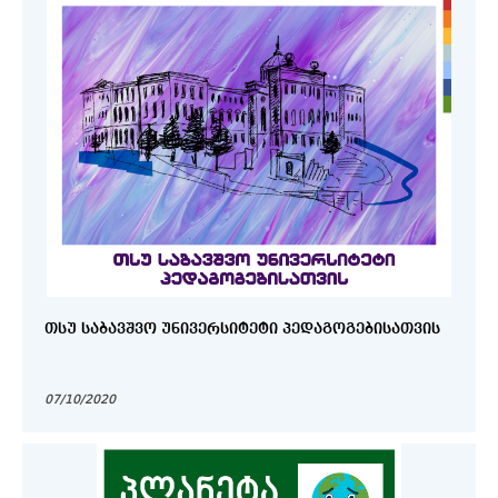
ᲗᲡᲣ ᲡᲐᲑᲐᲕᲨᲕᲝ ᲣᲜᲘᲕᲔᲠᲡᲘᲢᲔᲢᲘ ᲞᲔᲓᲐᲒᲝᲒᲔᲑᲘᲡᲐᲗᲕᲘᲡ
07/10/2020