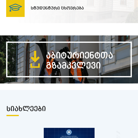
სტუდენტური ცხოვრება
აბიტურიენტთა
გზამკვლევი
ᲡᲘᲐᲮᲚᲔᲔᲑᲘ