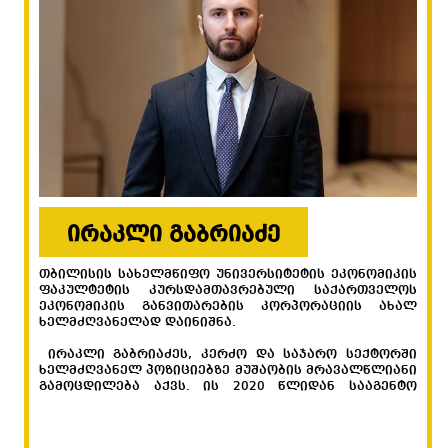
ირაკლი გაბრიაძე
თბილისის სახელმწიფო უნივერსიტეტის ეკონომიკის
ფაკულტეტის კურსდამთავრებული საქართველოს
ეკონომიკის განვითარების კორპორაციის ახალ
ხელმძღვანელად დაინიშნა.
„თ
ირაკლი გაბრიაძეს, კერძო და საჯარო სექტორში
სა
ხელმძღვანელ პოზიციებზე მუშაობის მრავალწლიანი
გა
გამოცდილება აქვს. ის 2020 წლიდან სააგენტო
ას
„აწარმოე საქართველოში“ გენერალური
პე
დირექტორის მოადგილის თანამდებობას იკავებდა.
მო
სო