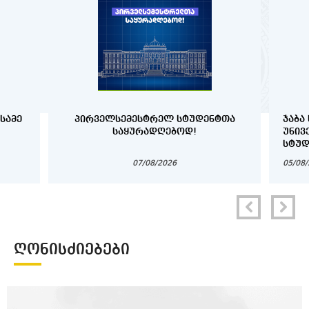
ᲡᲐᲛᲔ
ᲞᲘᲠᲕᲔᲚᲡᲔᲛᲔᲡᲢᲠᲔᲚ ᲡᲢᲣᲓᲔᲜᲢᲗᲐ
ᲯᲐᲑᲐ
ᲡᲐᲧᲣᲠᲐᲓᲦᲔᲑᲝᲓ!
ᲣᲜᲘᲕ
ᲡᲢᲣᲓ
07/08/2026
05/08
ᲦᲝᲜᲘᲡᲫᲘᲔᲑᲔᲑᲘ