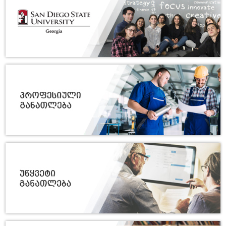
15/07
სტუდენტური მინისიმპოზიუმი
გამოყენებითი მათემატიკისა და
2026
ფიზიკის აქტუალურ საკითხებზე
14/07
UNIDROIT-ის წარმომადგენლების
საჯარო ლექცია თსუ-ში
2026