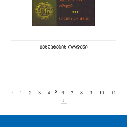
იეზუიტების ორდენი
5
‹
1
2
3
4
6
7
8
9
10
11
›