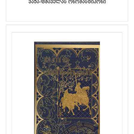
ვაჟა-ფშაველას ონომასტიკონი