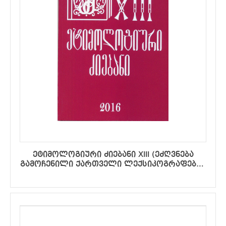
ეტიმოლოგიური ძიებანი XIII (ეძღვნება
გამოჩენილი ქართველი ლექსიკოგრაფების
ბიძინა ფოჩხუასა და მიხეილ ჭაბაშვილის
ხსოვნას)