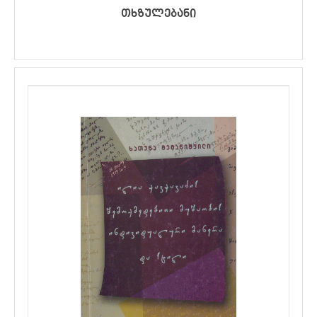
თხზულებანი