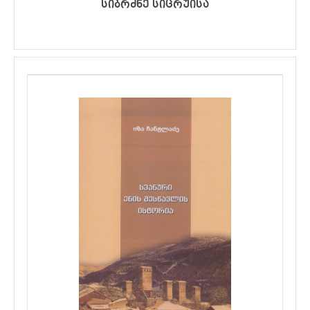
სიბრძნე სიცრუისა