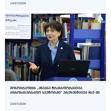
14/07/2026
ᲛᲝᲜᲝᲒᲠᲐᲤᲘᲘᲡ „ᲛᲬᲕᲐᲜᲔ ᲢᲠᲐᲜᲡᲤᲝᲠᲛᲐᲪᲘᲐ
ᲐᲒᲠᲝᲡᲐᲡᲣᲠᲡᲐᲗᲝ ᲡᲔᲥᲢᲝᲠᲨᲘ“ ᲞᲠᲔᲖᲔᲜᲢᲐᲪᲘᲐ ᲑᲡᲣ-ᲨᲘ
13/07/2026