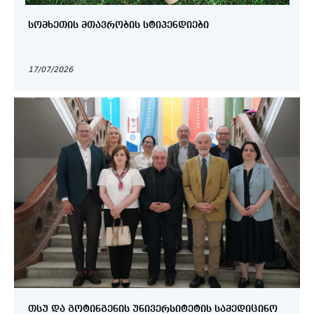
ᲡᲝᲛᲮᲔᲗᲘᲡ ᲛᲗᲐᲕᲠᲝᲑᲘᲡ ᲡᲢᲘᲞᲔᲜᲓᲘᲔᲑᲘ
17/07/2026
ᲗᲡᲣ ᲓᲐ ᲒᲝᲢᲘᲜᲒᲔᲜᲘᲡ ᲣᲜᲘᲕᲔᲠᲡᲘᲢᲔᲢᲘᲡ ᲡᲐᲛᲔᲓᲘᲪᲘᲜᲝ