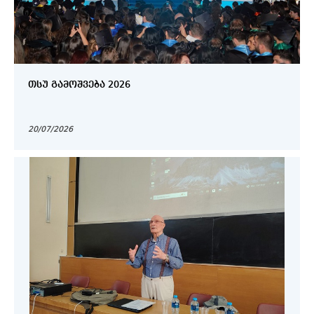
ᲗᲡᲣ ᲒᲐᲛᲝᲨᲕᲔᲑᲐ 2026
20/07/2026