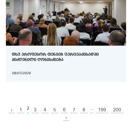
ᲗᲡᲣ ᲞᲠᲝᲤᲔᲡᲝᲠ ᲗᲔᲜᲒᲘᲖ ᲪᲔᲠᲪᲕᲐᲫᲘᲡᲐᲓᲛᲘ
ᲛᲘᲫᲦᲕᲜᲘᲚᲘ ᲦᲝᲜᲘᲡᲫᲘᲔᲑᲐ
08/07/2026
2
...
‹
1
3
4
5
6
7
8
199
200
›