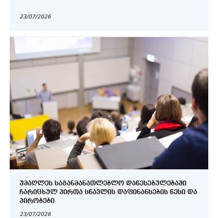
23/07/2026
ᲣᲛᲐᲦᲚᲔᲡ ᲡᲐᲒᲐᲜᲛᲐᲜᲐᲗᲚᲔᲑᲚᲝ ᲓᲐᲬᲔᲡᲔᲑᲣᲚᲔᲑᲐᲨᲘ
ᲩᲐᲠᲘᲪᲮᲣᲚ ᲞᲘᲠᲗᲐ ᲡᲬᲐᲕᲚᲘᲡ ᲓᲐᲤᲘᲜᲐᲜᲡᲔᲑᲘᲡ ᲬᲔᲡᲘ ᲓᲐ
ᲞᲘᲠᲝᲑᲔᲑᲘ
23/07/2026