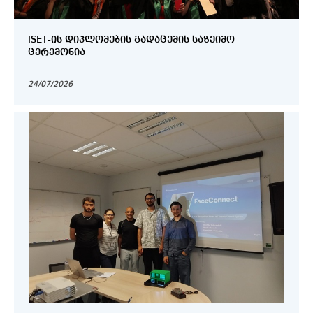
ISET-ᲘᲡ ᲓᲘᲞᲚᲝᲛᲔᲑᲘᲡ ᲒᲐᲓᲐᲪᲔᲛᲘᲡ ᲡᲐᲖᲔᲘᲛᲝ
ᲪᲔᲠᲔᲛᲝᲜᲘᲐ
24/07/2026