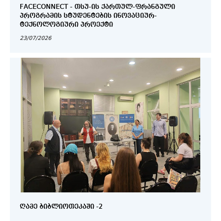
FACECONNECT - ᲗᲡᲣ-ᲘᲡ ᲥᲐᲠᲗᲣᲚ-ᲤᲠᲐᲜᲒᲣᲚᲘ
ᲞᲠᲝᲒᲠᲐᲛᲘᲡ ᲡᲢᲣᲓᲔᲜᲢᲔᲑᲘᲡ ᲘᲜᲝᲕᲐᲪᲘᲣᲠ-
ᲢᲔᲥᲜᲝᲚᲝᲒᲘᲣᲠᲘ ᲞᲠᲝᲔᲥᲢᲘ
23/07/2026
ᲦᲐᲛᲔ ᲑᲘᲑᲚᲘᲝᲗᲔᲙᲐᲨᲘ -2