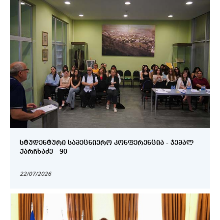
ᲡᲢᲣᲓᲔᲜᲢᲣᲠᲘ ᲡᲐᲛᲔᲪᲜᲘᲔᲠᲝ ᲙᲝᲜᲤᲔᲠᲔᲜᲪᲘᲐ - ᲯᲔᲛᲐᲚ
ᲥᲐᲠᲩᲮᲐᲫᲔ - 90
22/07/2026