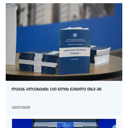
ᲚᲔᲕᲐᲜ ᲐᲚᲔᲥᲡᲘᲫᲘᲡ 100 ᲬᲚᲘᲡ ᲘᲣᲑᲘᲚᲔ ᲗᲡᲣ-ᲨᲘ
10/07/2026