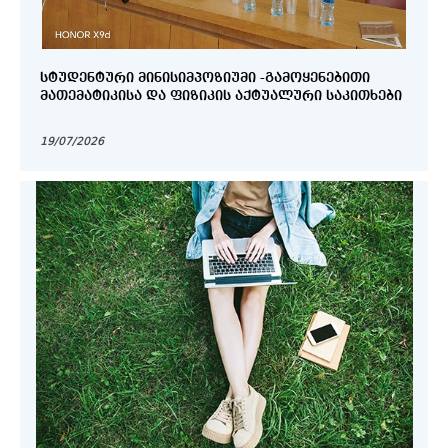
ᲡᲢᲣᲓᲔᲜᲢᲣᲠᲘ ᲛᲘᲜᲘᲡᲘᲛᲞᲝᲖᲘᲣᲛᲘ -ᲒᲐᲛᲝᲧᲔᲜᲔᲑᲘᲗᲘ
ᲛᲐᲗᲔᲛᲐᲢᲘᲙᲘᲡᲐ ᲓᲐ ᲤᲘᲖᲘᲙᲘᲡ ᲐᲥᲢᲣᲐᲚᲣᲠᲘ ᲡᲐᲙᲘᲗᲮᲔᲑᲘ
19/07/2026