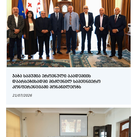
ᲯᲐᲑᲐ ᲡᲐᲛᲣᲨᲘᲐ ᲔᲠᲝᲕᲜᲣᲚᲘ ᲐᲙᲐᲓᲔᲛᲘᲘᲡ
ᲓᲐᲐᲠᲡᲔᲑᲘᲡᲐᲓᲛᲘ ᲛᲘᲫᲦᲕᲜᲘᲚ ᲡᲐᲛᲔᲪᲜᲘᲔᲠᲝ
ᲙᲝᲜᲤᲔᲠᲔᲜᲪᲘᲐᲨᲘ ᲛᲝᲜᲐᲬᲘᲚᲔᲝᲑᲡ
21/07/2026