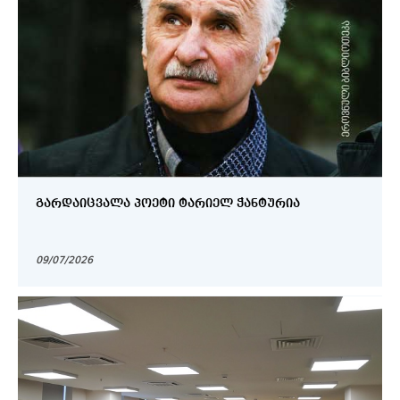
ᲒᲐᲠᲓᲐᲘᲪᲕᲐᲚᲐ ᲞᲝᲔᲢᲘ ᲢᲐᲠᲘᲔᲚ ᲭᲐᲜᲢᲣᲠᲘᲐ
09/07/2026