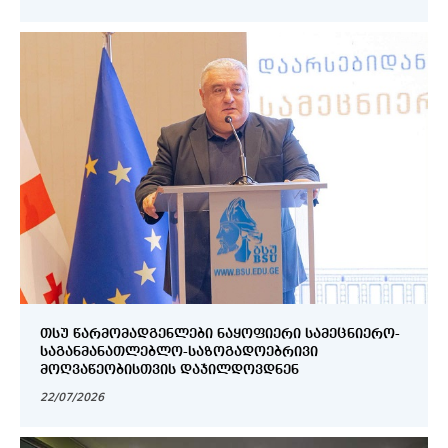
ᲗᲡᲣ ᲬᲐᲠᲛᲝᲛᲐᲓᲒᲔᲜᲚᲔᲑᲘ ᲜᲐᲧᲝᲤᲘᲔᲠᲘ ᲡᲐᲛᲔᲪᲜᲘᲔᲠᲝ-
ᲡᲐᲒᲐᲜᲛᲐᲜᲐᲗᲚᲔᲑᲚᲝ-ᲡᲐᲖᲝᲒᲐᲓᲝᲔᲑᲠᲘᲕᲘ
ᲛᲝᲦᲕᲐᲬᲔᲝᲑᲘᲡᲗᲕᲘᲡ ᲓᲐᲯᲘᲚᲓᲝᲕᲓᲜᲔᲜ
22/07/2026