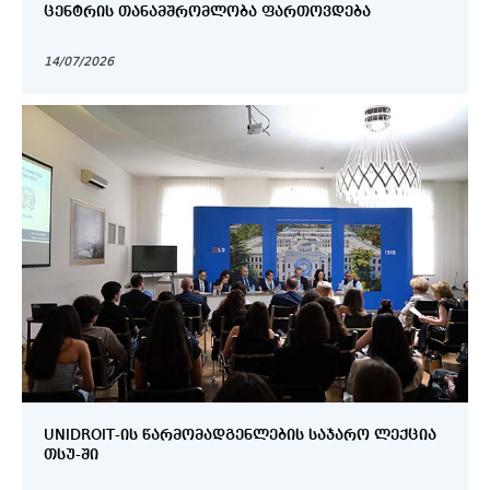
ᲪᲔᲜᲢᲠᲘᲡ ᲗᲐᲜᲐᲛᲨᲠᲝᲛᲚᲝᲑᲐ ᲤᲐᲠᲗᲝᲕᲓᲔᲑᲐ
14/07/2026
UNIDROIT-ᲘᲡ ᲬᲐᲠᲛᲝᲛᲐᲓᲒᲔᲜᲚᲔᲑᲘᲡ ᲡᲐᲯᲐᲠᲝ ᲚᲔᲥᲪᲘᲐ
ᲗᲡᲣ-ᲨᲘ