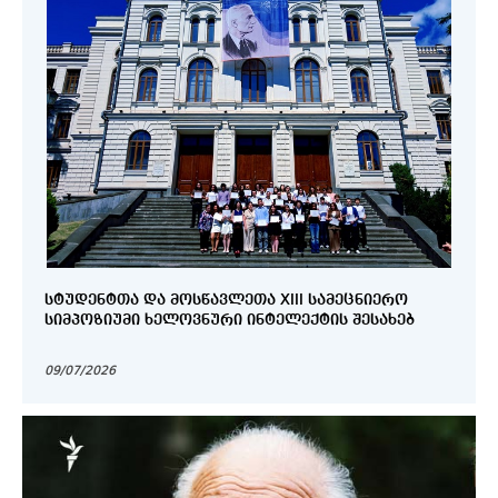
ᲡᲢᲣᲓᲔᲜᲢᲗᲐ ᲓᲐ ᲛᲝᲡᲬᲐᲕᲚᲔᲗᲐ XIII ᲡᲐᲛᲔᲪᲜᲘᲔᲠᲝ
ᲡᲘᲛᲞᲝᲖᲘᲣᲛᲘ ᲮᲔᲚᲝᲕᲜᲣᲠᲘ ᲘᲜᲢᲔᲚᲔᲥᲢᲘᲡ ᲨᲔᲡᲐᲮᲔᲑ
09/07/2026