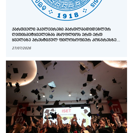
ᲥᲐᲠᲗᲕᲔᲚᲘ ᲛᲙᲕᲚᲔᲕᲠᲔᲑᲘ ᲛᲐᲠᲗᲚᲛᲐᲓᲘᲓᲔᲑᲚᲣᲠ
ᲦᲕᲗᲘᲡᲛᲔᲢᲧᲕᲔᲚᲔᲑᲐᲡ ᲛᲡᲝᲤᲚᲘᲝᲡ ᲔᲠᲗ-ᲔᲠᲗ
ᲧᲕᲔᲚᲐᲖᲔ ᲞᲠᲔᲡᲢᲘᲟᲣᲚ ᲤᲘᲚᲝᲡᲝᲤᲘᲣᲠ ᲙᲝᲜᲒᲠᲔᲡᲖᲔ
ᲬᲐᲠᲐᲓᲒᲔᲜᲔᲜ
27/07/2026