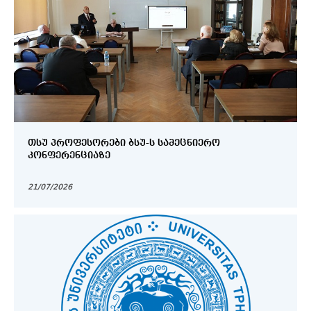
ᲗᲡᲣ ᲞᲠᲝᲤᲔᲡᲝᲠᲔᲑᲘ ᲑᲡᲣ-Ს ᲡᲐᲛᲔᲪᲜᲘᲔᲠᲝ
ᲙᲝᲜᲤᲔᲠᲔᲜᲪᲘᲐᲖᲔ
21/07/2026