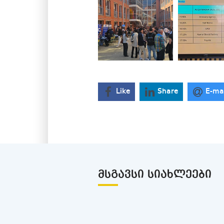
Like
Share
E-ma
ᲛᲡᲒᲐᲕᲡᲘ ᲡᲘᲐᲮᲚᲔᲔᲑᲘ