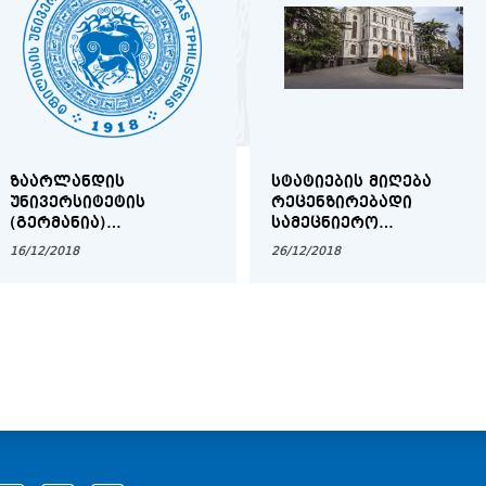
ᲖᲐᲐᲠᲚᲐᲜᲓᲘᲡ
ᲡᲢᲐᲢᲘᲔᲑᲘᲡ ᲛᲘᲦᲔᲑᲐ
ᲣᲜᲘᲕᲔᲠᲡᲘᲢᲔᲢᲘᲡ
ᲠᲔᲪᲔᲜᲖᲘᲠᲔᲑᲐᲓᲘ
(ᲒᲔᲠᲛᲐᲜᲘᲐ)
ᲡᲐᲛᲔᲪᲜᲘᲔᲠᲝ
ᲡᲢᲘᲞᲔᲜᲓᲘᲔᲑᲘ ᲗᲡᲣ
ᲟᲣᲠᲜᲐᲚᲘᲡᲐᲗᲕᲘᲡ
16/12/2018
26/12/2018
ᲑᲐᲙᲐᲚᲐᲕᲠᲘᲐᲢᲘᲡ,
ᲛᲐᲒᲘᲡᲢᲠᲐᲢᲣᲠᲘᲡᲐ ᲓᲐ
ᲓᲝᲥᲢᲝᲠᲐᲜᲢᲣᲠᲘᲡ
ᲡᲐᲤᲔᲮᲣᲠᲘᲡ
ᲡᲢᲣᲓᲔᲜᲢᲔᲑᲘᲡᲐᲗᲕᲘᲡ