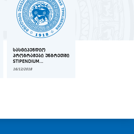
ᲡᲐᲡᲢᲘᲞᲔᲜᲓᲘᲝ
ᲘᲛᲘᲢᲘᲠᲔᲑᲣᲚᲘ
ᲞᲠᲝᲒᲠᲐᲛᲔᲑᲘ ᲣᲜᲒᲠᲔᲗᲨᲘ
ᲡᲐᲡᲐᲛᲐᲠᲗᲚᲝ ᲞᲠᲝᲪ
STIPENDIUM
ᲚᲢᲝᲚᲕᲘᲚᲗᲐ
HUNGARICUM
ᲡᲐᲔᲠᲗᲐᲨᲝᲠᲘᲡᲝ
16/12/2018
12/03/2019
ᲡᲐᲛᲐᲠᲗᲐᲚᲨᲘ