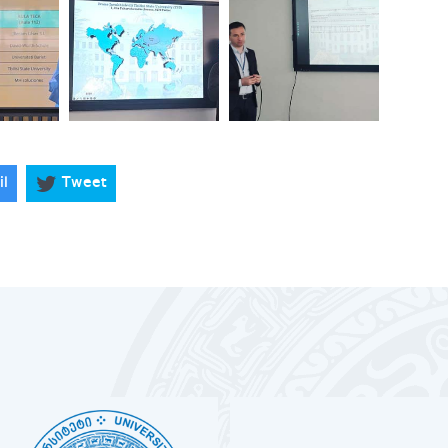
il
Tweet