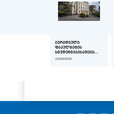
ᲘᲣᲠᲘᲓᲘᲣᲚᲘ
ᲤᲐᲙᲣᲚᲢᲔᲢᲘᲡ
ᲡᲢᲣᲓᲔᲜᲢᲔᲑᲘᲡᲐᲗᲕᲘᲡ
2018-2019 ᲡᲐᲡᲬᲐᲕᲚᲝ
12/03/2019
ᲬᲚᲘᲡ ᲡᲐᲡᲬᲐᲕᲚᲝ
ᲞᲠᲝᲪᲔᲡᲘᲡ ᲕᲐᲓᲔᲑᲘ