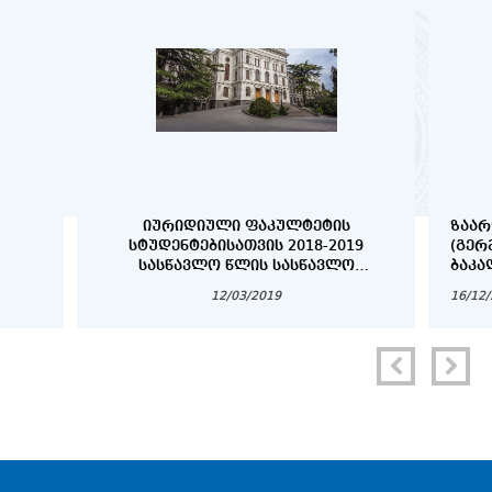
ᲘᲣᲠᲘᲓᲘᲣᲚᲘ ᲤᲐᲙᲣᲚᲢᲔᲢᲘᲡ
ᲖᲐᲐᲠ
ᲡᲢᲣᲓᲔᲜᲢᲔᲑᲘᲡᲐᲗᲕᲘᲡ 2018-2019
(ᲒᲔᲠ
ᲡᲐᲡᲬᲐᲕᲚᲝ ᲬᲚᲘᲡ ᲡᲐᲡᲬᲐᲕᲚᲝ
ᲑᲐᲙᲐ
ᲞᲠᲝᲪᲔᲡᲘᲡ ᲕᲐᲓᲔᲑᲘ
ᲓᲐ Დ
12/03/2019
16/12
ᲡᲢᲣᲓ