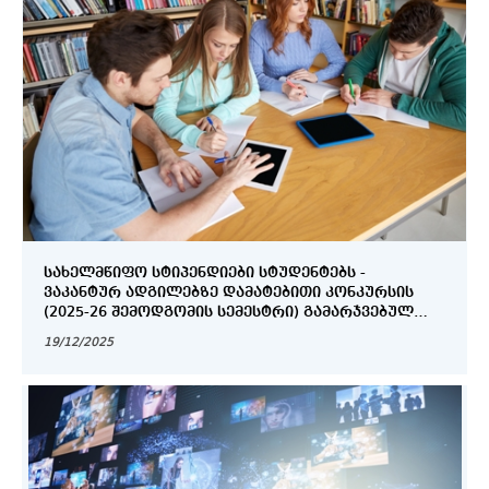
ᲡᲐᲮᲔᲚᲛᲬᲘᲤᲝ ᲡᲢᲘᲞᲔᲜᲓᲘᲔᲑᲘ ᲡᲢᲣᲓᲔᲜᲢᲔᲑᲡ -
ᲕᲐᲙᲐᲜᲢᲣᲠ ᲐᲓᲒᲘᲚᲔᲑᲖᲔ ᲓᲐᲛᲐᲢᲔᲑᲘᲗᲘ ᲙᲝᲜᲙᲣᲠᲡᲘᲡ
(2025-26 ᲨᲔᲛᲝᲓᲒᲝᲛᲘᲡ ᲡᲔᲛᲔᲡᲢᲠᲘ) ᲒᲐᲛᲐᲠᲯᲕᲔᲑᲣᲚ
ᲡᲢᲣᲓᲔᲜᲢᲗᲐ ᲡᲐᲕᲐᲠᲐᲣᲓᲝ ᲡᲘᲐ
19/12/2025