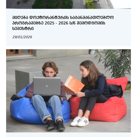
ᲛᲘᲦᲔᲑᲐ ᲓᲝᲥᲢᲝᲠᲐᲜᲢᲣᲠᲘᲡ ᲡᲐᲒᲐᲜᲛᲐᲜᲐᲗᲚᲔᲑᲚᲝ
ᲞᲠᲝᲒᲠᲐᲛᲔᲑᲖᲔ 2025 - 2026 Ს/Წ ᲨᲔᲛᲝᲓᲒᲝᲛᲘᲡ
ᲡᲔᲛᲔᲡᲢᲠᲘ
29/01/2026