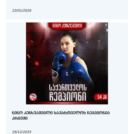
23/01/2026
ᲜᲘᲜᲝ ᲙᲔᲩᲮᲣᲐᲨᲕᲘᲚᲘ ᲡᲐᲥᲐᲠᲗᲕᲔᲚᲝᲡ ᲩᲔᲛᲞᲘᲝᲜᲘᲐ
ᲙᲠᲘᲕᲨᲘ
29/12/2025