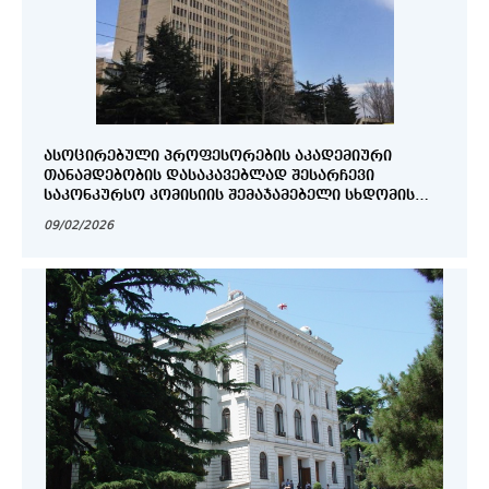
ᲐᲡᲝᲪᲘᲠᲔᲑᲣᲚᲘ ᲞᲠᲝᲤᲔᲡᲝᲠᲔᲑᲘᲡ ᲐᲙᲐᲓᲔᲛᲘᲣᲠᲘ
ᲗᲐᲜᲐᲛᲓᲔᲑᲝᲑᲘᲡ ᲓᲐᲡᲐᲙᲐᲕᲔᲑᲚᲐᲓ ᲨᲔᲡᲐᲠᲩᲔᲕᲘ
ᲡᲐᲙᲝᲜᲙᲣᲠᲡᲝ ᲙᲝᲛᲘᲡᲘᲘᲡ ᲨᲔᲛᲐᲯᲐᲛᲔᲑᲔᲚᲘ ᲡᲮᲓᲝᲛᲘᲡ
ᲝᲥᲛᲘ....
09/02/2026