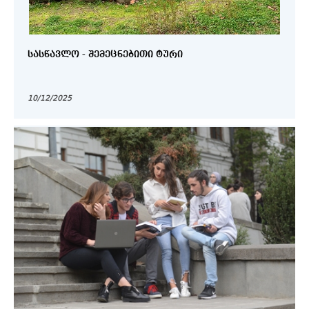
ᲡᲐᲡᲬᲐᲕᲚᲝ - ᲨᲔᲛᲔᲪᲜᲔᲑᲘᲗᲘ ᲢᲣᲠᲘ
10/12/2025