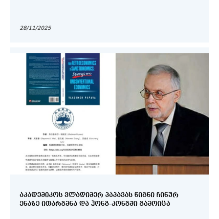
28/11/2025
ᲐᲙᲐᲓᲔᲛᲘᲙᲝᲡ ᲕᲚᲐᲓᲘᲛᲔᲠ ᲞᲐᲞᲐᲕᲐᲡ ᲬᲘᲒᲜᲘ ᲩᲘᲜᲣᲠ
ᲔᲜᲐᲖᲔ ᲘᲗᲐᲠᲒᲛᲜᲐ ᲓᲐ ᲰᲝᲜᲒ-ᲙᲝᲜᲒᲨᲘ ᲒᲐᲛᲝᲘᲪᲐ