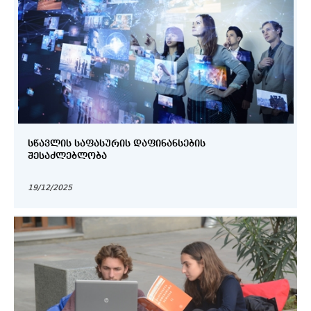
ᲡᲬᲐᲕᲚᲘᲡ ᲡᲐᲤᲐᲡᲣᲠᲘᲡ ᲓᲐᲤᲘᲜᲐᲜᲡᲔᲑᲘᲡ
ᲨᲔᲡᲐᲫᲚᲔᲑᲚᲝᲑᲐ
19/12/2025