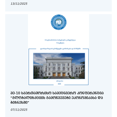
13/11/2025
ᲛᲔ-10 ᲡᲐᲔᲠᲗᲐᲨᲝᲠᲘᲡᲝ ᲡᲐᲛᲔᲪᲜᲘᲔᲠᲝ ᲙᲝᲜᲤᲔᲠᲔᲜᲪᲘᲐ
“ᲒᲚᲝᲑᲐᲚᲘᲖᲐᲪᲘᲘᲡ ᲒᲐᲛᲝᲬᲕᲔᲕᲔᲑᲘ ᲔᲙᲝᲜᲝᲛᲘᲙᲐᲡᲐ ᲓᲐ
ᲑᲘᲖᲜᲔᲡᲨᲘ”
07/11/2025