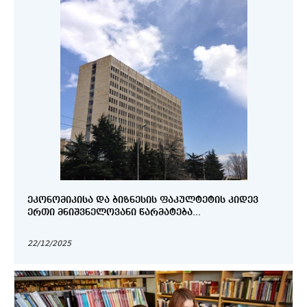
ᲔᲙᲝᲜᲝᲛᲘᲙᲘᲡᲐ ᲓᲐ ᲑᲘᲖᲜᲔᲡᲘᲡ ᲤᲐᲙᲣᲚᲢᲔᲢᲘᲡ ᲙᲘᲓᲔᲕ
ᲔᲠᲗᲘ ᲛᲜᲘᲨᲕᲜᲔᲚᲝᲕᲐᲜᲘ ᲬᲐᲠᲛᲐᲢᲔᲑᲐ...
22/12/2025