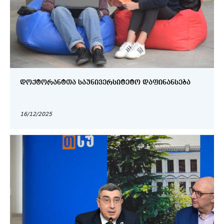
ᲓᲝᲥᲢᲝᲠᲐᲜᲢᲗᲐ ᲡᲐᲣᲜᲘᲕᲔᲠᲡᲘᲢᲔᲢᲝ ᲓᲐᲤᲘᲜᲐᲜᲡᲔᲑᲐ
16/12/2025