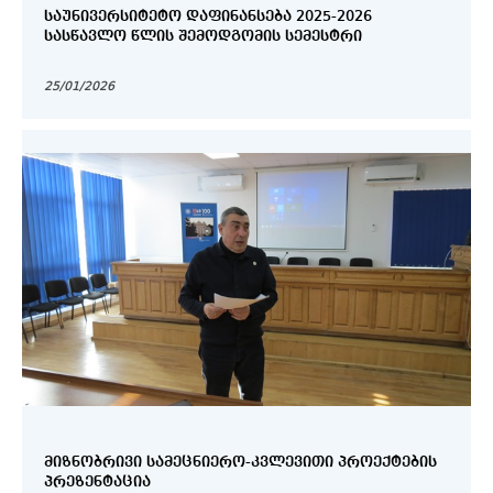
ᲡᲐᲣᲜᲘᲕᲔᲠᲡᲘᲢᲔᲢᲝ ᲓᲐᲤᲘᲜᲐᲜᲡᲔᲑᲐ 2025-2026
ᲡᲐᲡᲬᲐᲕᲚᲝ ᲬᲚᲘᲡ ᲨᲔᲛᲝᲓᲒᲝᲛᲘᲡ ᲡᲔᲛᲔᲡᲢᲠᲘ
25/01/2026
ᲛᲘᲖᲜᲝᲑᲠᲘᲕᲘ ᲡᲐᲛᲔᲪᲜᲘᲔᲠᲝ-ᲙᲕᲚᲔᲕᲘᲗᲘ ᲞᲠᲝᲔᲥᲢᲔᲑᲘᲡ
ᲞᲠᲔᲖᲔᲜᲢᲐᲪᲘᲐ