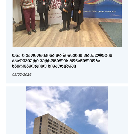
ᲗᲡᲣ-Ს ᲔᲙᲝᲜᲝᲛᲘᲙᲘᲡᲐ ᲓᲐ ᲑᲘᲖᲜᲔᲡᲘᲡ ᲤᲐᲙᲣᲚᲢᲔᲢᲘᲡ
ᲐᲙᲐᲓᲔᲛᲘᲣᲠᲘ ᲞᲔᲠᲡᲝᲜᲐᲚᲘᲡ ᲛᲝᲜᲐᲬᲘᲚᲔᲝᲑᲐ
ᲡᲐᲔᲠᲗᲐᲨᲝᲠᲘᲡᲝ ᲡᲘᲛᲞᲝᲖᲘᲣᲛᲨᲘ
09/02/2026