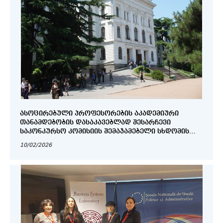
ᲐᲡᲝᲪᲘᲠᲔᲑᲣᲚᲘ ᲞᲠᲝᲤᲔᲡᲝᲠᲔᲑᲘᲡ ᲐᲙᲐᲓᲔᲛᲘᲣᲠᲘ
ᲗᲐᲜᲐᲛᲓᲔᲑᲝᲑᲘᲡ ᲓᲐᲡᲐᲙᲐᲕᲔᲑᲚᲐᲓ ᲨᲔᲡᲐᲠᲩᲔᲕᲘ
ᲡᲐᲙᲝᲜᲙᲣᲠᲡᲝ ᲙᲝᲛᲘᲡᲘᲘᲡ ᲨᲔᲛᲐᲯᲐᲛᲔᲑᲔᲚᲘ ᲡᲮᲓᲝᲛᲘᲡ
ᲝᲥᲛᲘ.....
10/02/2026