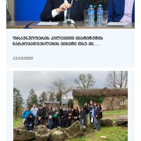
ᲤᲠᲐᲣᲜᲰᲝᲤᲔᲠᲘᲡ ᲙᲕᲚᲔᲕᲘᲗᲘ ᲘᲜᲡᲢᲘᲢᲣᲢᲘᲡ
ᲬᲐᲠᲛᲝᲛᲐᲓᲒᲔᲜᲚᲔᲑᲘᲡ ᲕᲘᲖᲘᲢᲘ ᲗᲡᲣ-ᲨᲘ.....
11/12/2025