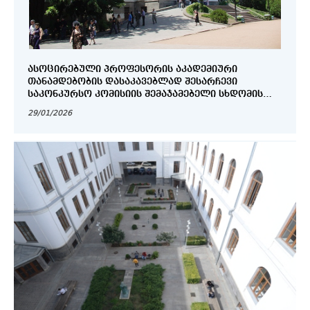
ᲐᲡᲝᲪᲘᲠᲔᲑᲣᲚᲘ ᲞᲠᲝᲤᲔᲡᲝᲠᲘᲡ ᲐᲙᲐᲓᲔᲛᲘᲣᲠᲘ
ᲗᲐᲜᲐᲛᲓᲔᲑᲝᲑᲘᲡ ᲓᲐᲡᲐᲙᲐᲕᲔᲑᲚᲐᲓ ᲨᲔᲡᲐᲠᲩᲔᲕᲘ
ᲡᲐᲙᲝᲜᲙᲣᲠᲡᲝ ᲙᲝᲛᲘᲡᲘᲘᲡ ᲨᲔᲛᲐᲯᲐᲛᲔᲑᲔᲚᲘ ᲡᲮᲓᲝᲛᲘᲡ
ᲝᲥᲛᲘ
29/01/2026