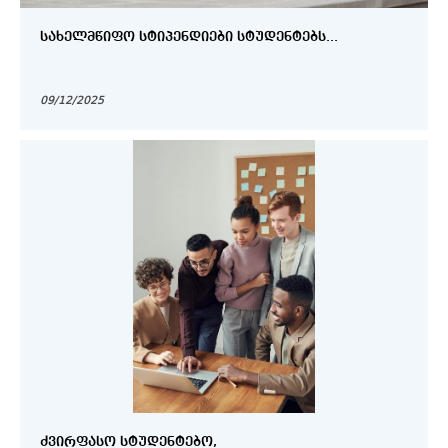
ᲡᲐᲮᲔᲚᲛᲬᲘᲤᲝ ᲡᲢᲘᲞᲔᲜᲓᲘᲔᲑᲘ ᲡᲢᲣᲓᲔᲜᲢᲔᲑᲡ...
09/12/2025
ᲫᲕᲘᲠᲤᲐᲡᲝ ᲡᲢᲣᲓᲔᲜᲢᲔᲑᲝ,