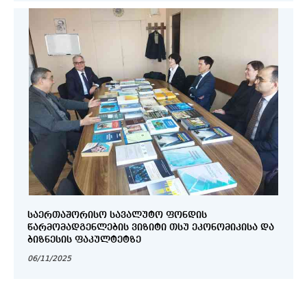
ᲡᲐᲔᲠᲗᲐᲨᲝᲠᲘᲡᲝ ᲡᲐᲕᲐᲚᲣᲢᲝ ᲤᲝᲜᲓᲘᲡ
ᲬᲐᲠᲛᲝᲛᲐᲓᲒᲔᲜᲚᲔᲑᲘᲡ ᲕᲘᲖᲘᲢᲘ ᲗᲡᲣ ᲔᲙᲝᲜᲝᲛᲘᲙᲘᲡᲐ ᲓᲐ
ᲑᲘᲖᲜᲔᲡᲘᲡ ᲤᲐᲙᲣᲚᲢᲔᲢᲖᲔ
06/11/2025