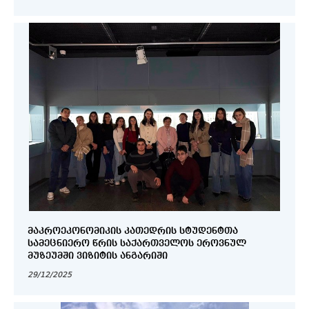
ᲛᲐᲙᲠᲝᲔᲙᲝᲜᲝᲛᲘᲙᲘᲡ ᲙᲐᲗᲔᲓᲠᲘᲡ ᲡᲢᲣᲓᲔᲜᲢᲗᲐ
ᲡᲐᲛᲔᲪᲜᲘᲔᲠᲝ ᲬᲠᲘᲡ ᲡᲐᲥᲐᲠᲗᲕᲔᲚᲝᲡ ᲔᲠᲝᲕᲜᲣᲚ
ᲛᲣᲖᲔᲣᲛᲨᲘ ᲕᲘᲖᲘᲢᲘᲡ ᲐᲜᲒᲐᲠᲘᲨᲘ
29/12/2025