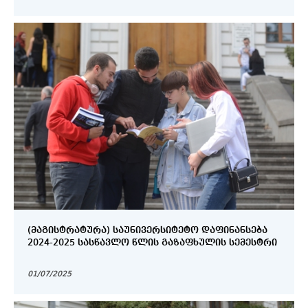
(ᲛᲐᲒᲘᲡᲢᲠᲐᲢᲣᲠᲐ) ᲡᲐᲣᲜᲘᲕᲔᲠᲡᲘᲢᲔᲢᲝ ᲓᲐᲤᲘᲜᲐᲜᲡᲔᲑᲐ
2024-2025 ᲡᲐᲡᲬᲐᲕᲚᲝ ᲬᲚᲘᲡ ᲒᲐᲖᲐᲤᲮᲣᲚᲘᲡ ᲡᲔᲛᲔᲡᲢᲠᲘ
01/07/2025