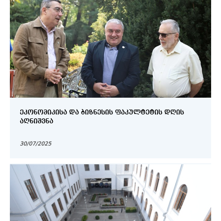
ᲔᲙᲝᲜᲝᲛᲘᲙᲘᲡᲐ ᲓᲐ ᲑᲘᲖᲜᲔᲡᲘᲡ ᲤᲐᲙᲣᲚᲢᲔᲢᲘᲡ ᲓᲦᲘᲡ
ᲐᲦᲜᲘᲨᲕᲜᲐ
30/07/2025