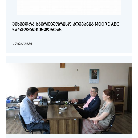
ᲨᲔᲮᲕᲔᲓᲠᲐ ᲡᲐᲔᲠᲗᲐᲨᲝᲠᲘᲡᲝ ᲙᲝᲛᲞᲐᲜᲘᲐ MOORE ABC
ᲬᲐᲠᲛᲝᲛᲐᲓᲒᲔᲜᲚᲔᲑᲗᲐᲜ
17/06/2025