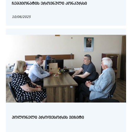
ᲩᲔᲛᲞᲘᲝᲜᲐᲢᲘᲡ ᲔᲠᲝᲕᲜᲣᲚᲘ ᲙᲝᲜᲙᲣᲠᲡᲘ
10/06/2025
ᲞᲝᲚᲝᲜᲔᲚᲘ ᲞᲠᲝᲤᲔᲡᲝᲠᲘᲡ ᲕᲘᲖᲘᲢᲘ