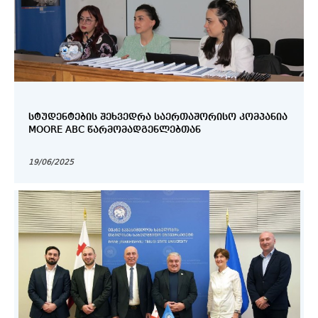
ᲡᲢᲣᲓᲔᲜᲢᲔᲑᲘᲡ ᲨᲔᲮᲕᲔᲓᲠᲐ ᲡᲐᲔᲠᲗᲐᲨᲝᲠᲘᲡᲝ ᲙᲝᲛᲞᲐᲜᲘᲐ
MOORE ABC ᲬᲐᲠᲛᲝᲛᲐᲓᲒᲔᲜᲚᲔᲑᲗᲐᲜ
19/06/2025