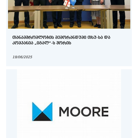
ᲗᲐᲜᲐᲛᲨᲠᲝᲛᲚᲝᲑᲘᲡ ᲛᲔᲛᲝᲠᲐᲜᲓᲣᲛᲘ ᲗᲡᲣ-ᲡᲐ ᲓᲐ
ᲙᲝᲛᲞᲐᲜᲘᲐ „ᲘᲒᲐᲚ“-Ს ᲨᲝᲠᲘᲡ
19/06/2025