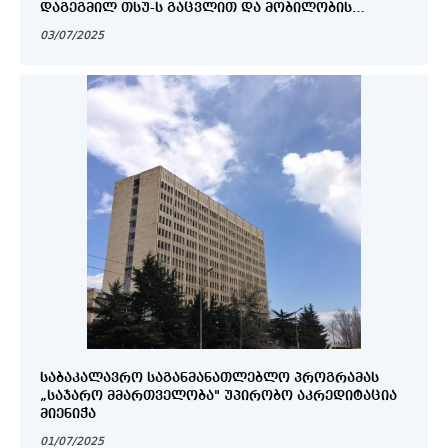
ᲓᲐᲒᲔᲒᲛᲘᲚ ᲗᲡᲣ-Ს ᲒᲐᲪᲕᲚᲘᲗ ᲓᲐ ᲛᲝᲑᲘᲚᲝᲑᲘᲡ
ᲞᲠᲝᲒᲠᲐᲛᲔᲑᲨᲘ ᲛᲝᲜᲐᲬᲘᲚᲔᲝᲑᲘᲡ ᲛᲡᲣᲠᲕᲔᲚᲘ
03/07/2025
ᲡᲢᲣᲓᲔᲜᲢᲔᲑᲘᲡᲐᲗᲕᲘᲡ
ᲡᲐᲑᲐᲙᲐᲚᲐᲕᲠᲝ ᲡᲐᲒᲐᲜᲛᲐᲜᲐᲗᲚᲔᲑᲚᲝ ᲞᲠᲝᲒᲠᲐᲛᲐᲡ
„ᲡᲐᲯᲐᲠᲝ ᲛᲛᲐᲠᲗᲕᲔᲚᲝᲑᲐ" ᲣᲞᲘᲠᲝᲑᲝ ᲐᲙᲠᲔᲓᲘᲢᲐᲪᲘᲐ
ᲛᲘᲔᲜᲘᲭᲐ
01/07/2025