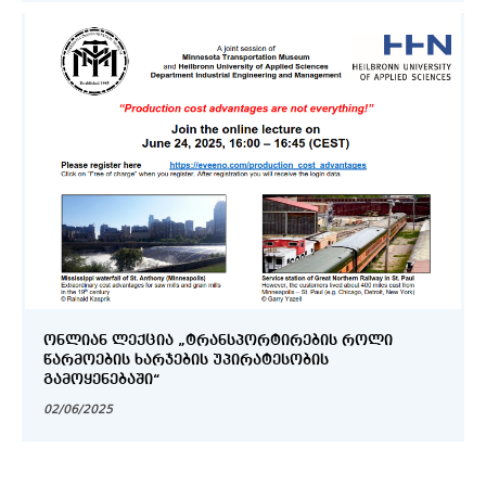
ᲝᲜᲚᲘᲐᲜ ᲚᲔᲥᲪᲘᲐ „ᲢᲠᲐᲜᲡᲞᲝᲠᲢᲘᲠᲔᲑᲘᲡ ᲠᲝᲚᲘ
ᲬᲐᲠᲛᲝᲔᲑᲘᲡ ᲮᲐᲠᲯᲔᲑᲘᲡ ᲣᲞᲘᲠᲐᲢᲔᲡᲝᲑᲘᲡ
ᲒᲐᲛᲝᲧᲔᲜᲔᲑᲐᲨᲘ“
02/06/2025