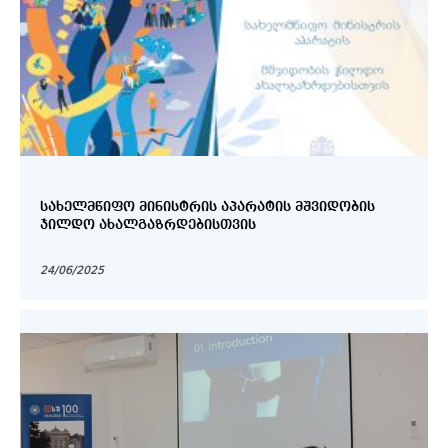
ᲡᲐᲮᲔᲚᲛᲬᲘᲤᲝ ᲛᲘᲜᲘᲡᲢᲠᲘᲡ ᲐᲞᲐᲠᲐᲢᲘᲡ ᲛᲨᲕᲘᲓᲝᲑᲘᲡ
ᲯᲘᲚᲓᲝ ᲐᲮᲐᲚᲒᲐᲖᲠᲓᲔᲑᲘᲡᲗᲕᲘᲡ
24/06/2025