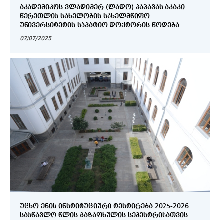
ᲐᲙᲐᲓᲔᲛᲘᲙᲝᲡ ᲕᲚᲐᲓᲘᲛᲔᲠ (ᲚᲐᲓᲝ) ᲞᲐᲞᲐᲕᲐᲡ ᲐᲙᲐᲙᲘ
ᲬᲔᲠᲔᲗᲚᲘᲡ ᲡᲐᲮᲔᲚᲝᲑᲘᲡ ᲡᲐᲮᲔᲚᲛᲬᲘᲤᲝ
ᲣᲜᲘᲕᲔᲠᲡᲘᲢᲔᲢᲘᲡ ᲡᲐᲞᲐᲢᲘᲝ ᲓᲝᲥᲢᲝᲠᲘᲡ ᲬᲝᲓᲔᲑᲐ
ᲛᲘᲔᲜᲘᲭᲐ
07/07/2025
ᲣᲪᲮᲝ ᲔᲜᲘᲡ ᲘᲜᲡᲢᲘᲢᲣᲪᲘᲣᲠᲘ ᲢᲔᲡᲢᲘᲠᲔᲑᲐ 2025-2026
ᲡᲐᲡᲬᲐᲕᲚᲝ ᲬᲚᲘᲡ ᲒᲐᲖᲐᲤᲮᲣᲚᲘᲡ ᲡᲔᲛᲔᲡᲢᲠᲘᲡᲐᲗᲕᲘᲡ