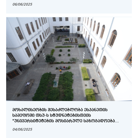
06/06/2025
ᲛᲝᲮᲐᲚᲘᲡᲔᲝᲑᲘᲡ ᲨᲔᲡᲐᲫᲚᲔᲑᲚᲝᲑᲐ ᲔᲡᲞᲐᲜᲔᲗᲘᲡ
ᲡᲐᲛᲔᲤᲝᲨᲘ ᲗᲡᲣ-Ს ᲡᲢᲣᲓᲜᲔᲢᲔᲑᲘᲡᲗᲕᲘᲡ
"ᲣᲜᲘᲕᲔᲠᲡᲘᲢᲔᲢᲔᲑᲘᲡ ᲛᲝᲡᲘᲐᲠᲣᲚᲔ ᲡᲐᲖᲝᲒᲐᲓᲝᲔᲑᲐ
2025"
04/06/2025