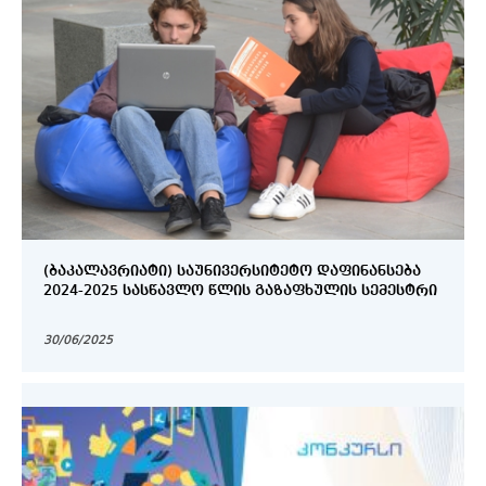
(ᲑᲐᲙᲐᲚᲐᲕᲠᲘᲐᲢᲘ) ᲡᲐᲣᲜᲘᲕᲔᲠᲡᲘᲢᲔᲢᲝ ᲓᲐᲤᲘᲜᲐᲜᲡᲔᲑᲐ
2024-2025 ᲡᲐᲡᲬᲐᲕᲚᲝ ᲬᲚᲘᲡ ᲒᲐᲖᲐᲤᲮᲣᲚᲘᲡ ᲡᲔᲛᲔᲡᲢᲠᲘ
30/06/2025