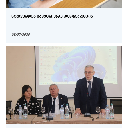
ᲡᲢᲣᲓᲔᲜᲢᲗᲐ ᲡᲐᲛᲔᲪᲜᲘᲔᲠᲝ ᲙᲝᲜᲤᲔᲠᲔᲜᲪᲘᲐ
08/07/2025