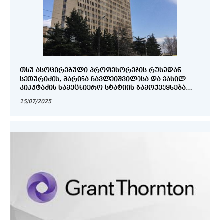
ᲗᲡᲣ ᲐᲡᲝᲪᲘᲠᲔᲑᲣᲚᲘ ᲞᲠᲝᲤᲔᲡᲝᲠᲔᲑᲘᲡ ᲠᲣᲡᲣᲓᲐᲜ
ᲡᲔᲗᲣᲠᲘᲫᲘᲡ, ᲛᲐᲠᲘᲜᲐ ᲩᲐᲕᲚᲔᲘᲨᲕᲘᲚᲘᲡᲐ ᲓᲐ ᲕᲐᲡᲘᲚ
ᲙᲘᲙᲣᲢᲐᲫᲘᲡ ᲡᲐᲛᲔᲪᲜᲘᲔᲠᲝ ᲡᲢᲐᲢᲘᲘᲡ ᲒᲐᲛᲝᲥᲕᲔᲧᲜᲔᲑᲐ
ᲛᲐᲦᲐᲚᲘ ᲘᲛᲞᲐᲥᲢᲤᲐᲥᲢᲝᲠᲘᲡ ᲛᲥᲝᲜᲔ ᲡᲐᲔᲠᲗᲐᲨᲝᲠᲘᲡᲝ
15/07/2025
ᲟᲣᲠᲜᲐᲚᲨᲘ