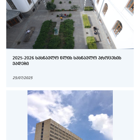
2025-2026 ᲡᲐᲡᲬᲐᲕᲚᲝ ᲬᲚᲘᲡ ᲡᲐᲡᲬᲐᲕᲚᲝ ᲞᲠᲝᲪᲔᲡᲘᲡ
ᲕᲐᲓᲔᲑᲘ
25/07/2025