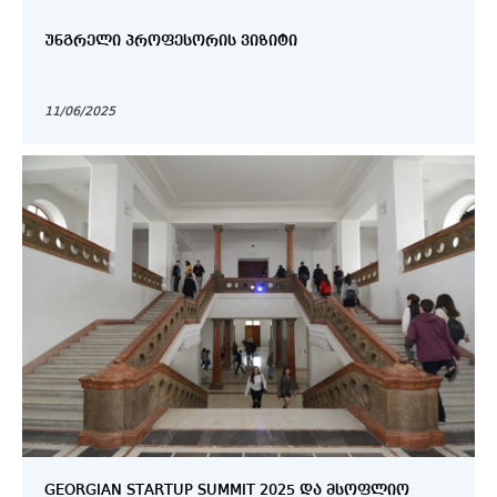
ᲣᲜᲒᲠᲔᲚᲘ ᲞᲠᲝᲤᲔᲡᲝᲠᲘᲡ ᲕᲘᲖᲘᲢᲘ
11/06/2025
GEORGIAN STARTUP SUMMIT 2025 ᲓᲐ ᲛᲡᲝᲤᲚᲘᲝ