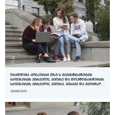
ᲪᲮᲐᲓᲓᲔᲑᲐ ᲙᲝᲜᲙᲣᲠᲡᲘ ᲗᲡᲣ-Ს ᲛᲐᲒᲘᲡᲢᲠᲐᲢᲣᲠᲘᲡ
ᲡᲐᲤᲔᲮᲣᲠᲘᲡ ᲞᲘᲠᲕᲔᲚᲘ, ᲛᲔᲝᲠᲔ ᲓᲐ ᲓᲝᲥᲢᲝᲠᲐᲜᲢᲣᲠᲘᲡ
ᲡᲐᲤᲔᲮᲣᲠᲘᲡ ᲞᲘᲠᲕᲔᲚᲘ, ᲛᲔᲝᲠᲔ, ᲛᲔᲡᲐᲛᲔ ᲓᲐ ᲛᲔᲝᲗᲮᲔ*
ᲡᲔᲛᲔᲡᲢᲠᲘᲡ ᲡᲢᲣᲓᲔᲜᲢᲔᲑᲘᲡᲗᲕᲘᲡ ᲓᲐᲡᲐᲕᲚᲔᲗ ᲐᲢᲘᲙᲘᲡ
30/06/2025
ᲣᲜᲘᲕᲔᲠᲡᲘᲢᲔᲢᲨᲘ (ᲡᲐᲑᲔᲠᲫᲜᲔᲗᲘ) ᲔᲕᲠᲝᲙᲝᲛᲘᲡᲘᲘᲡ ᲛᲘᲔᲠ
ᲓᲐᲤᲘᲜᲐᲜᲡᲔᲑᲣᲚᲘ ᲔᲠᲐᲖᲛᲣᲡ+ ᲞᲠᲝᲒᲠᲐᲛᲘᲡ
ᲡᲢᲘᲞᲔᲜᲓᲘᲔᲑᲘᲡ ᲛᲝᲡᲐᲞᲝᲕᲔᲑᲚᲐᲓ