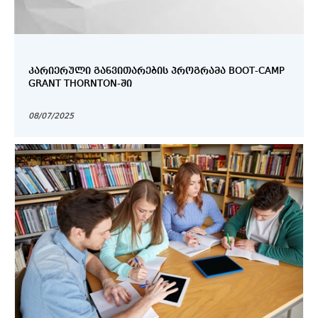
ᲙᲐᲠᲘᲔᲠᲣᲚᲘ ᲒᲐᲜᲕᲘᲗᲐᲠᲔᲑᲘᲡ ᲞᲠᲝᲒᲠᲐᲛᲐ BOOT-CAMP
GRANT THORNTON-ᲨᲘ
08/07/2025