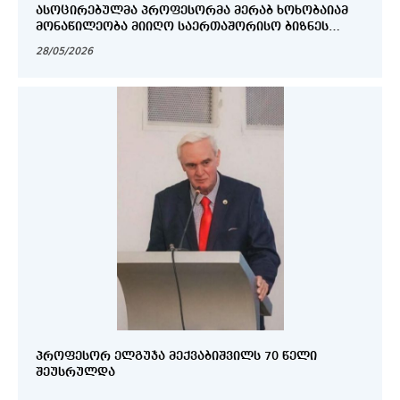
ᲐᲡᲝᲪᲘᲠᲔᲑᲣᲚᲛᲐ ᲞᲠᲝᲤᲔᲡᲝᲠᲛᲐ ᲛᲔᲠᲐᲑ ᲮᲝᲮᲝᲑᲐᲘᲐᲛ
ᲛᲝᲜᲐᲬᲘᲚᲔᲝᲑᲐ ᲛᲘᲘᲦᲝ ᲡᲐᲔᲠᲗᲐᲨᲝᲠᲘᲡᲝ ᲑᲘᲖᲜᲔᲡ
ᲤᲝᲠᲣᲛᲨᲘ
28/05/2026
ᲞᲠᲝᲤᲔᲡᲝᲠ ᲔᲚᲒᲣᲯᲐ ᲛᲔᲥᲕᲐᲑᲘᲨᲕᲘᲚᲡ 70 ᲬᲔᲚᲘ
ᲨᲔᲣᲡᲠᲣᲚᲓᲐ