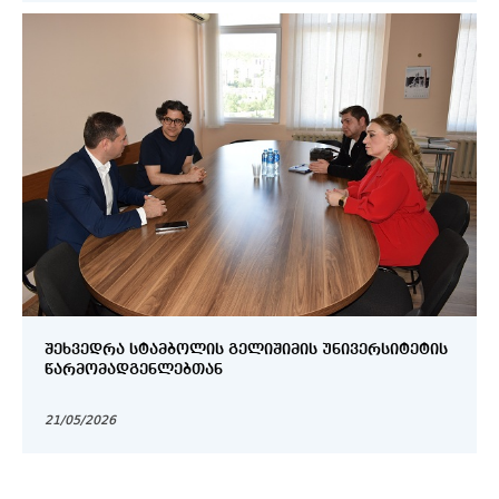
ᲨᲔᲮᲕᲔᲓᲠᲐ ᲡᲢᲐᲛᲑᲝᲚᲘᲡ ᲒᲔᲚᲘᲨᲘᲛᲘᲡ ᲣᲜᲘᲕᲔᲠᲡᲘᲢᲔᲢᲘᲡ
ᲬᲐᲠᲛᲝᲛᲐᲓᲒᲔᲜᲚᲔᲑᲗᲐᲜ
21/05/2026