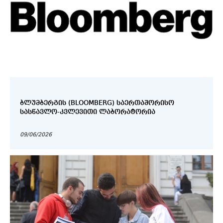
ᲑᲚᲣᲛᲑᲔᲠᲒᲘᲡ (BLOOMBERG) ᲡᲐᲔᲠᲗᲐᲨᲝᲠᲘᲡᲝ
ᲡᲐᲡᲬᲐᲕᲚᲝ-ᲙᲕᲚᲔᲕᲘᲗᲘ ᲚᲐᲑᲝᲠᲐᲢᲝᲠᲘᲐ
09/06/2026