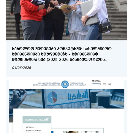
ᲡᲐᲑᲝᲚᲝᲝ ᲨᲔᲓᲔᲒᲔᲑᲘ ᲙᲝᲜᲙᲣᲠᲡᲨᲘ: ᲡᲐᲮᲔᲚᲛᲬᲘᲤᲝ
ᲡᲢᲘᲞᲔᲜᲓᲘᲔᲑᲘ ᲡᲢᲣᲓᲔᲜᲢᲔᲑᲡ – ᲡᲢᲘᲞᲔᲜᲓᲘᲐᲢ
ᲡᲢᲣᲓᲔᲜᲢᲗᲐ ᲡᲘᲐ (2025-2026 ᲡᲐᲡᲬᲐᲕᲚᲝ ᲬᲚᲘᲡ
ᲒᲐᲖᲐᲤᲮᲣᲚᲘᲡ ᲡᲔᲛᲔᲡᲢᲠᲘ)
04/06/2026