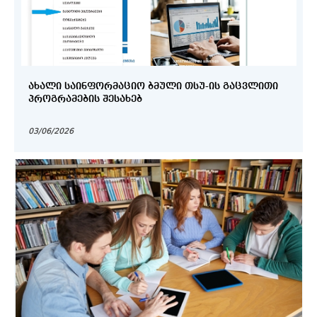
ᲐᲮᲐᲚᲘ ᲡᲐᲘᲜᲤᲝᲠᲛᲐᲪᲘᲝ ᲑᲛᲣᲚᲘ ᲗᲡᲣ-ᲘᲡ ᲒᲐᲪᲕᲚᲘᲗᲘ
ᲞᲠᲝᲒᲠᲐᲛᲔᲑᲘᲡ ᲨᲔᲡᲐᲮᲔᲑ
03/06/2026