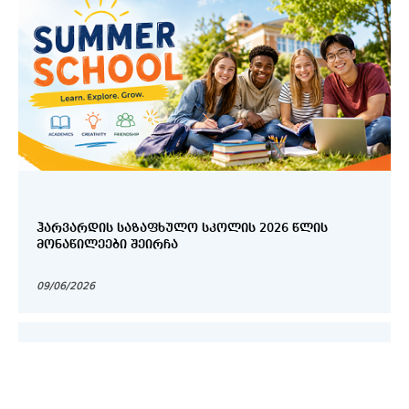
ᲰᲐᲠᲕᲐᲠᲓᲘᲡ ᲡᲐᲖᲐᲤᲮᲣᲚᲝ ᲡᲙᲝᲚᲘᲡ 2026 ᲬᲚᲘᲡ
ᲛᲝᲜᲐᲬᲘᲚᲔᲔᲑᲘ ᲨᲔᲘᲠᲩᲐ
09/06/2026