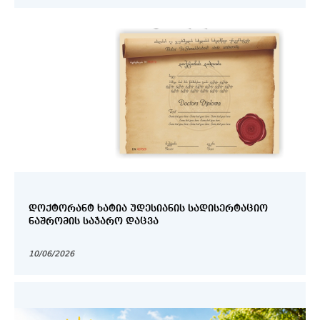
ᲓᲝᲥᲢᲝᲠᲐᲜᲢ ᲮᲐᲢᲘᲐ ᲣᲓᲔᲡᲘᲐᲜᲘᲡ ᲡᲐᲓᲘᲡᲔᲠᲢᲐᲪᲘᲝ
ᲜᲐᲨᲠᲝᲛᲘᲡ ᲡᲐᲯᲐᲠᲝ ᲓᲐᲪᲕᲐ
10/06/2026