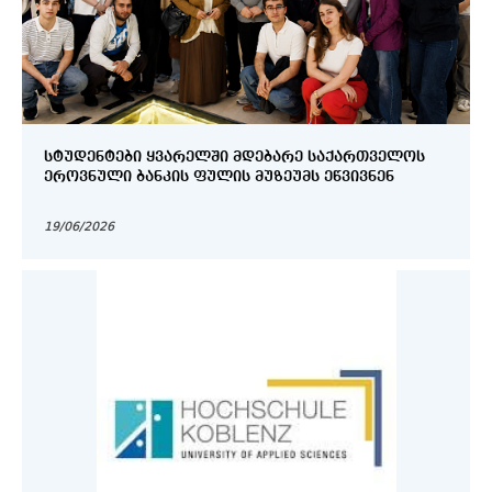
ᲡᲢᲣᲓᲔᲜᲢᲔᲑᲘ ᲧᲕᲐᲠᲔᲚᲨᲘ ᲛᲓᲔᲑᲐᲠᲔ ᲡᲐᲥᲐᲠᲗᲕᲔᲚᲝᲡ
ᲔᲠᲝᲕᲜᲣᲚᲘ ᲑᲐᲜᲙᲘᲡ ᲤᲣᲚᲘᲡ ᲛᲣᲖᲔᲣᲛᲡ ᲔᲬᲕᲘᲕᲜᲔᲜ
19/06/2026