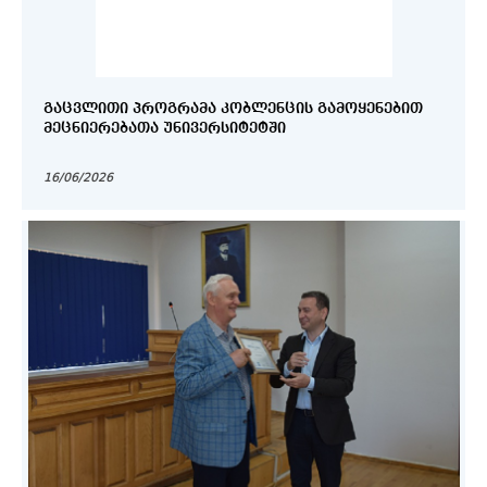
ᲒᲐᲪᲕᲚᲘᲗᲘ ᲞᲠᲝᲒᲠᲐᲛᲐ ᲙᲝᲑᲚᲔᲜᲪᲘᲡ ᲒᲐᲛᲝᲧᲔᲜᲔᲑᲘᲗ
ᲛᲔᲪᲜᲘᲔᲠᲔᲑᲐᲗᲐ ᲣᲜᲘᲕᲔᲠᲡᲘᲢᲔᲢᲨᲘ
16/06/2026