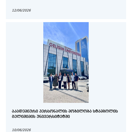
12/06/2026
ᲐᲙᲐᲓᲔᲛᲘᲣᲠᲘ ᲞᲔᲠᲡᲝᲜᲐᲚᲘᲡ ᲛᲝᲑᲘᲚᲝᲑᲐ ᲡᲢᲐᲛᲑᲝᲚᲘᲡ
ᲒᲔᲚᲘᲨᲘᲛᲘᲡ ᲣᲜᲘᲕᲔᲠᲡᲘᲢᲔᲢᲨᲘ
10/06/2026