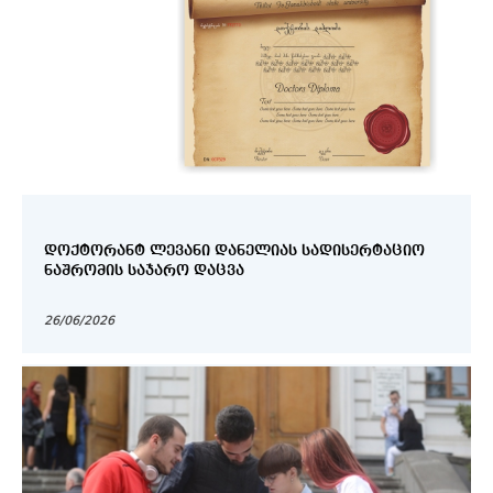
ᲓᲝᲥᲢᲝᲠᲐᲜᲢ ᲚᲔᲕᲐᲜᲘ ᲓᲐᲜᲔᲚᲘᲐᲡ ᲡᲐᲓᲘᲡᲔᲠᲢᲐᲪᲘᲝ
ᲜᲐᲨᲠᲝᲛᲘᲡ ᲡᲐᲯᲐᲠᲝ ᲓᲐᲪᲕᲐ
26/06/2026