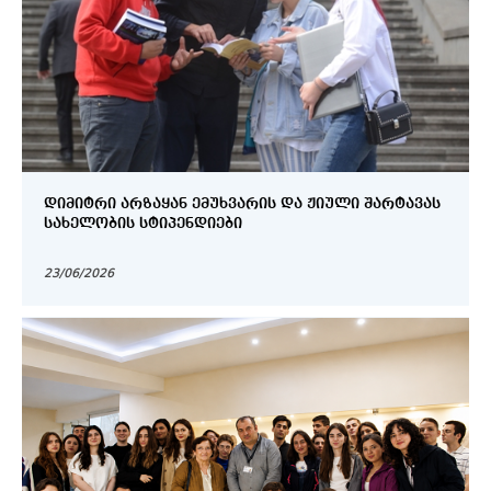
ᲓᲘᲛᲘᲢᲠᲘ ᲐᲠᲖᲐᲧᲐᲜ ᲔᲛᲣᲮᲕᲐᲠᲘᲡ ᲓᲐ ᲟᲘᲣᲚᲘ ᲨᲐᲠᲢᲐᲕᲐᲡ
ᲡᲐᲮᲔᲚᲝᲑᲘᲡ ᲡᲢᲘᲞᲔᲜᲓᲘᲔᲑᲘ
23/06/2026