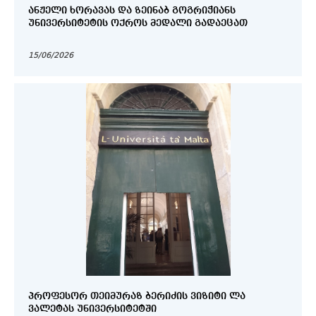
ᲐᲜᲟᲔᲚᲘ ᲮᲝᲠᲐᲕᲐᲡ ᲓᲐ ᲖᲔᲘᲜᲐᲑ ᲒᲝᲒᲠᲘᲭᲘᲐᲜᲡ
ᲣᲜᲘᲕᲔᲠᲡᲘᲢᲔᲢᲘᲡ ᲝᲥᲠᲝᲡ ᲛᲔᲓᲐᲚᲘ ᲒᲐᲓᲐᲔᲪᲐᲗ
15/06/2026
ᲞᲠᲝᲤᲔᲡᲝᲠ ᲗᲔᲘᲛᲣᲠᲐᲖ ᲑᲔᲠᲘᲫᲘᲡ ᲕᲘᲖᲘᲢᲘ ᲚᲐ
ᲕᲐᲚᲔᲢᲐᲡ ᲣᲜᲘᲕᲔᲠᲡᲘᲢᲔᲢᲨᲘ