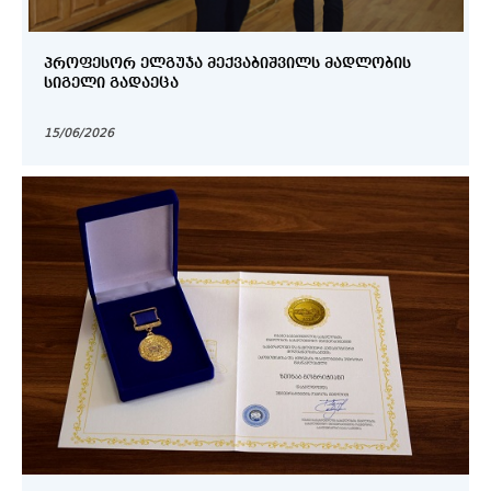
ᲞᲠᲝᲤᲔᲡᲝᲠ ᲔᲚᲒᲣᲯᲐ ᲛᲔᲥᲕᲐᲑᲘᲨᲕᲘᲚᲡ ᲛᲐᲓᲚᲝᲑᲘᲡ
ᲡᲘᲒᲔᲚᲘ ᲒᲐᲓᲐᲔᲪᲐ
15/06/2026