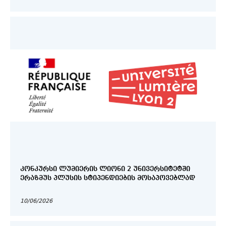
ᲙᲝᲜᲙᲣᲠᲡᲘ ᲚᲣᲛᲘᲔᲠᲘᲡ ᲚᲘᲝᲜᲘ 2 ᲣᲜᲘᲕᲔᲠᲡᲘᲢᲔᲢᲨᲘ
ᲔᲠᲐᲖᲛᲣᲡ ᲞᲚᲣᲡᲘᲡ ᲡᲢᲘᲞᲔᲜᲓᲘᲔᲑᲘᲡ ᲛᲝᲡᲐᲞᲝᲕᲔᲑᲚᲐᲓ
10/06/2026