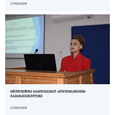
27/05/2026
ᲡᲢᲣᲓᲔᲜᲢᲗᲐ ᲡᲐᲛᲔᲪᲜᲘᲔᲠᲝ ᲙᲝᲜᲤᲔᲠᲔᲜᲪᲘᲘᲡ
ᲒᲐᲛᲐᲠᲯᲕᲔᲑᲣᲚᲔᲑᲘ
27/05/2026