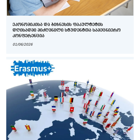
ᲔᲙᲝᲜᲝᲛᲘᲙᲘᲡᲐ ᲓᲐ ᲑᲘᲖᲜᲔᲡᲘᲡ ᲤᲐᲙᲣᲚᲢᲔᲢᲘᲡ
ᲓᲦᲘᲡᲐᲓᲛᲘ ᲛᲘᲫᲦᲕᲜᲘᲚᲘ ᲡᲢᲣᲓᲔᲜᲢᲗᲐ ᲡᲐᲛᲔᲪᲜᲘᲔᲠᲝ
ᲙᲝᲜᲤᲔᲠᲔᲜᲪᲘᲐ
01/06/2026