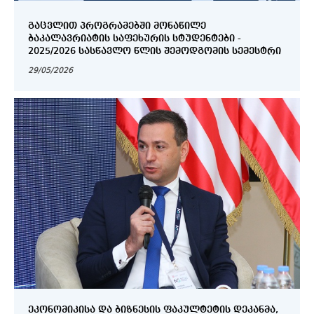
ᲒᲐᲪᲕᲚᲘᲗ ᲞᲠᲝᲒᲠᲐᲛᲔᲑᲨᲘ ᲛᲝᲜᲐᲬᲘᲚᲔ
ᲑᲐᲙᲐᲚᲐᲕᲠᲘᲐᲢᲘᲡ ᲡᲐᲤᲔᲮᲣᲠᲘᲡ ᲡᲢᲣᲓᲔᲜᲢᲔᲑᲘ -
2025/2026 ᲡᲐᲡᲬᲐᲕᲚᲝ ᲬᲚᲘᲡ ᲨᲔᲛᲝᲓᲒᲝᲛᲘᲡ ᲡᲔᲛᲔᲡᲢᲠᲘ
29/05/2026
ᲔᲙᲝᲜᲝᲛᲘᲙᲘᲡᲐ ᲓᲐ ᲑᲘᲖᲜᲔᲡᲘᲡ ᲤᲐᲙᲣᲚᲢᲔᲢᲘᲡ ᲓᲔᲙᲐᲜᲛᲐ,