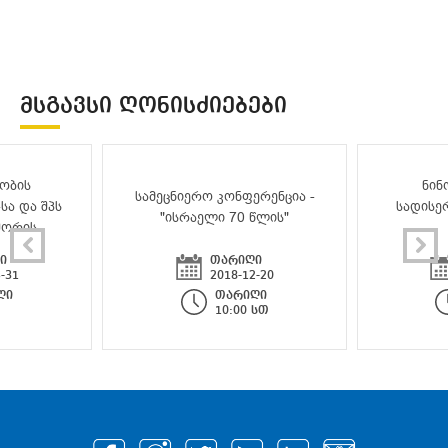
ᲛᲡᲒᲐᲕᲡᲘ ᲦᲝᲜᲘᲡᲫᲘᲔᲑᲔᲑᲘ
ობის
ნინ
სამეცნიერო კონფერენცია -
სა და შპს
სადისე
"ისრაელი 70 წლის"
შორის
ი
თარიღი
-31
2018-12-20
ღი
თარიღი
10:00 სთ