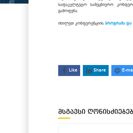
საფაკულტეტო სამეცნიერო კონფერე
გამოფენა.
იხილეთ კონფერენციის
პროგრამა და 
Like
Share
E-ma
ᲛᲡᲒᲐᲕᲡᲘ ᲦᲝᲜᲘᲡᲫᲘᲔᲑᲔ