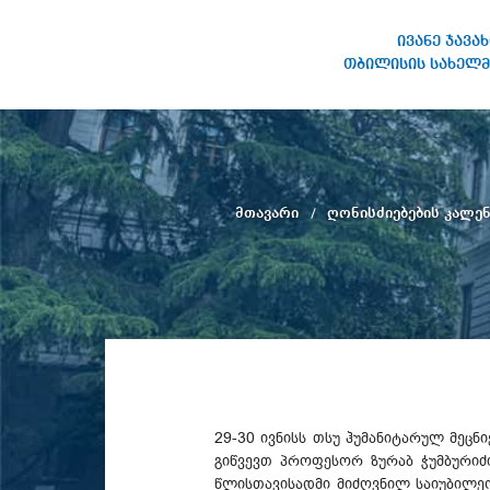
ივანე ჯავა
თბილისის სახელმ
ივანე ჯავახიშვილის
სახელობის თბილისის
სახელმწიფო უნივერსიტეტი
მთავარი
ღონისძიებების კალე
29-30 ივნისს თსუ ჰუმანიტარულ მეც
გიწვევთ პროფესორ ზურაბ ჭუმბურიძ
წლისთავისადმი მიძღვნილ საიუბილეო