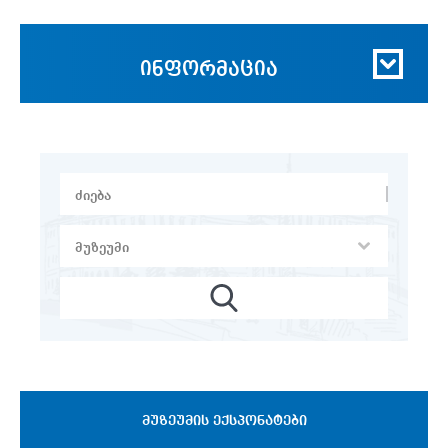
ინფორმაცია
ᲛᲣᲖᲔᲣᲛᲘᲡ ᲔᲥᲡᲞᲝᲜᲐᲢᲔᲑᲘ