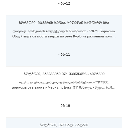
- აგ-12
ბორჯომი, მტკვრის ხეობა, ხიდიდან საფოსტო გზა
ფოტო დ. ერმაკოვის კოლექციიდან წარწერით: - "7871. Боржомъ.
Общiй видъ съ моста вверхъ по реке КурЪ къ разгонной почтЪ.
73" მასალა: - მუყაო, ზომა: - 17X21 სმ.
- აგ-11
ბორჯომი, აბაზანები მდ. შავწყალას ხეობაში
ფოტო დ. ერმაკოვის კოლექციიდან წარწერით: - "№7300.
Боржомъ отъ ваннъ и Черная рЪчка. 51" მასალა: - მუყაო, ზომა: -
16X20
- აგ-10
ბორჯომი, მდინარე პარკში