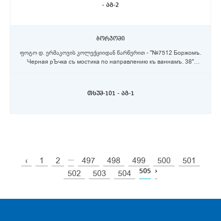
- აგ-2
ბორჯომი
ფოტო დ. ერმაკოვის კოლექციიდან წარწერით - "№7512 Боржомъ.
Черная рЪчка съ мостика по направлению къ ваннамъ. 38"
მასალა: - ქაღალდი ზომა: - 14X20 სმ.
თსუმ-101 - აგ-1
...
‹
1
2
497
498
499
500
501
505
›
502
503
504