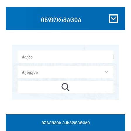
ინფორმაცია
ᲛᲣᲖᲔᲣᲛᲘᲡ ᲔᲥᲡᲞᲝᲜᲐᲢᲔᲑᲘ