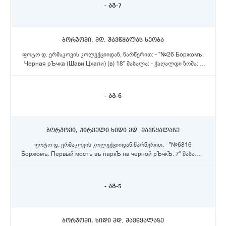
- აგ-7
ბორჯომი, მდ. შავწყალას ხეობა
ფოტო დ. ერმაკოვის კოლექციიდან, წარწერით: - "№26 Боржомъ.
Черная рЪчка (Шави Цхали) (в) 18" მასალა: - ქაღალდი ზომა: -
16X20,5 სმ.
- აგ-6
ბორჯომი, პირველი ხიდი მდ. შავწყალაზე
ფოტო დ. ერმაკოვის კოლექციიდან წარწერით: - "№6816
Боржомъ. Первый мостъ въ паркЪ на черной рЪчкЪ. 7" მასალა:
- ქაღალდი ზომა: - 21X27 სმ
- აგ-5
ბორჯომი, ხიდი მდ. შავწყალაზე