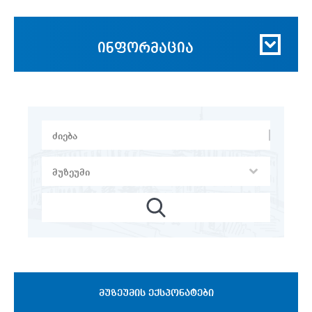
ინფორმაცია
ᲛᲣᲖᲔᲣᲛᲘᲡ ᲔᲥᲡᲞᲝᲜᲐᲢᲔᲑᲘ