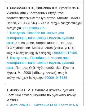
1. Московкин Л.В., Сильвина Л.В. Русский язык.
Учебник для иностранных студентов
подготовительных факультетов. Москва СМИО
Пресс, 2004 («РЯ») – 215 с. თსუ-ს ბიბლიოთეკის
ბარკოდი
900001806395
2.
Шкатулка. Пособие по чтению для
иностранцев, начинающих изучать русский
язык
. 3-е издание, стереотипное. Под ред.
О.Э.Чубаровой. Москва. 2008 («Шкатулка»).
თსუ-ს ბიბლიოთეკის ბარკოდი
900001917185
3.
Шкатулочка. Пособие для чтения для
иностранцев, начинающих изучать русский
язык
. Под ред.О.Э. Чубаровой. Изд. Рус. яз .
Курсы, М., 2008 («Шкатулочка»). თსუ-ს
ბიბლიოთეკის ბარკოდი
900001917186
1. Аникина Н.М. Начинаем изучать Русский.
Лестница : Учебник-книга по русскому языку.
М.2003.
2.
Антонова В.Е., Нахабина М.М.,Толстых А.А.