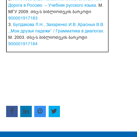
Дорога в Россию. – Учебник русского языка
. М.
МГУ 2009. თსუ-ს ბიბლიოთეკის ბარკოდი
900001917183
3.
Булдакова Л.Н., Захаренко И.В.,Красных В.В.
,,Мои друзья падежи’’ / Грамматика в диалогах.
М. 2003. თსუ-ს ბიბლიოთეკის ბარკოდი
900001917184