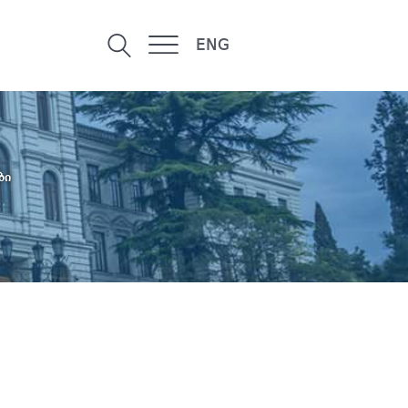
ENG
ბი