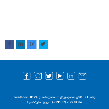
მისამართი: 0179, ქ. თბილისი, ი. ჭავჭავაძის გამზ. N1, თსუ
I კორპუსი. ტელ.: (+995 32) 2 25 04 84