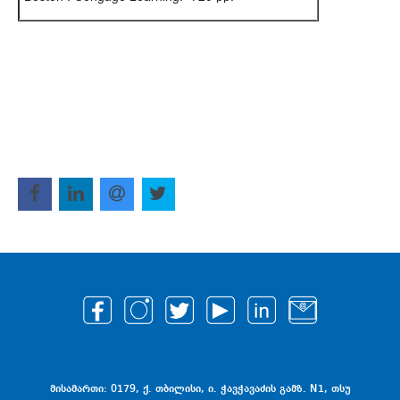
მისამართი: 0179, ქ. თბილისი, ი. ჭავჭავაძის გამზ. N1, თსუ