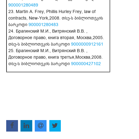
900001280489
23. Martin A. Frey, Phillis Hurley Frey, law of
contracts, New-York,2008. თსუ-ს ბიბლიოთეკის
ბარკოდი
900001280483
24. Брагинский М.И., Витрянский В.В. ,
Договорное право, книга вторая, Москва,2005.
თსუ-ს ბიბლიოთეკის ბარკოდი
9000000912161
25. Брагинский М.И., Витрянский В.В. ,
Договорное право, книга третъя,Москва,2008.
თსუ-ს ბიბლიოთეკის ბარკოდი
900000427102