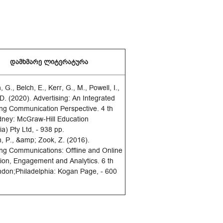
დამხმარე ლიტერატურა
, G., Belch, E., Kerr, G., M., Powell, I.,
 D. (2020). Advertising: An Integrated
ng Communication Perspective. 4 th
dney: McGraw-Hill Education
ia) Pty Ltd, - 938 pp.
h, P., &amp; Zook, Z. (2016).
ng Communications: Offline and Online
tion, Engagement and Analytics. 6 th
ndon;Philadelphia: Kogan Page, - 600