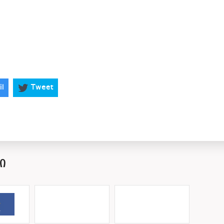
il
Tweet
Ი