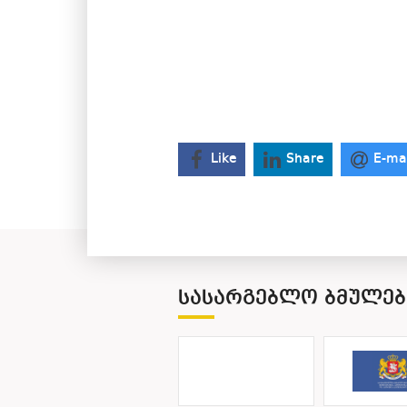
Like
Share
E-ma
ᲡᲐᲡᲐᲠᲒᲔᲑᲚᲝ ᲑᲛᲣᲚᲔᲑ