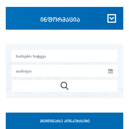
ინფორმაცია
ᲛᲘᲛᲓᲘᲜᲐᲠᲔ ᲙᲝᲜᲙᲣᲠᲡᲔᲑᲘ