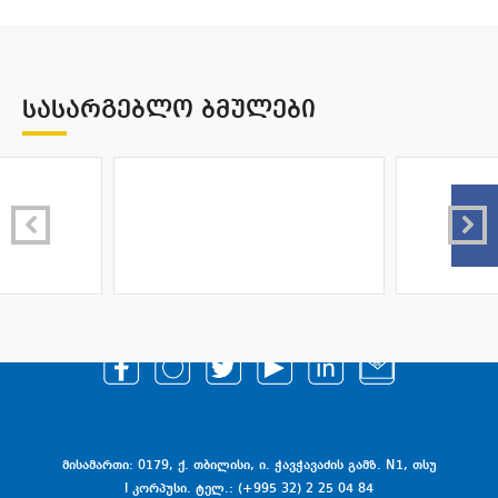
ᲡᲐᲡᲐᲠᲒᲔᲑᲚᲝ ᲑᲛᲣᲚᲔᲑᲘ
მისამართი: 0179, ქ. თბილისი, ი. ჭავჭავაძის გამზ. N1, თსუ
I კორპუსი. ტელ.: (+995 32) 2 25 04 84