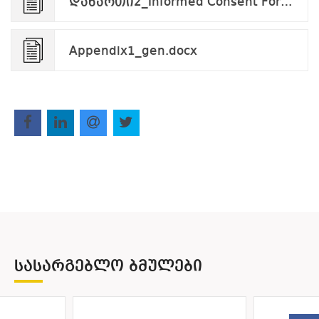
დანართი2_Informed Consent Form_applicant_v.09.24.pdf
Appendix1_gen.docx
ᲡᲐᲡᲐᲠᲒᲔᲑᲚᲝ ᲑᲛᲣᲚᲔᲑᲘ