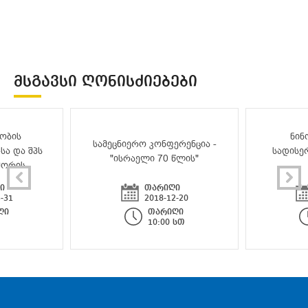
ᲛᲡᲒᲐᲕᲡᲘ ᲦᲝᲜᲘᲡᲫᲘᲔᲑᲔᲑᲘ
ობის
ნინ
სამეცნიერო კონფერენცია -
სა და შპს
სადისე
"ისრაელი 70 წლის"
შორის
ი
თარიღი
-31
2018-12-20
ღი
თარიღი
10:00 სთ