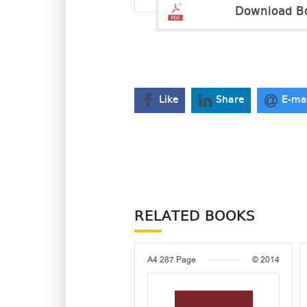
Download B
Like
Share
E-ma
RELATED BOOKS
A4
287 Page
© 2014