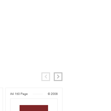
A4
150 Page
© 2008
A4
173 Page
© 