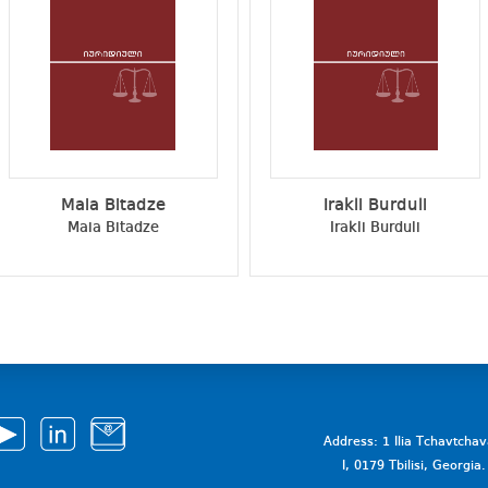
Maia Bitadze
Irakli Burduli
Maia Bitadze
Irakli Burduli
Address: 1 Ilia Tchavtcha
I, 0179 Tbilisi, Georgi