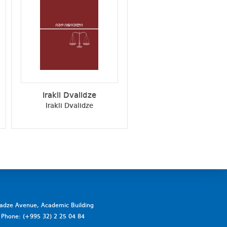
Irakli Dvalidze
Aleqsandre Giorgid
Irakli Dvalidze
Aleqsandre Giorgidze
vadze Avenue, Academic Building
a. Phone: (+995 32) 2 25 04 84