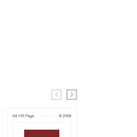
A4
150 Page
© 2008
A4
587 Page
© 