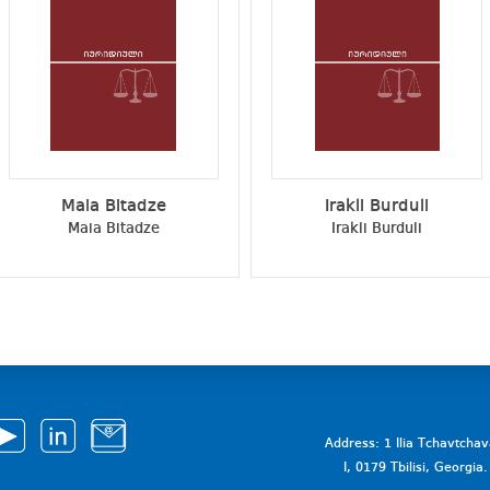
Maia Bitadze
Irakli Burduli
Maia Bitadze
Irakli Burduli
Address: 1 Ilia Tchavtcha
I, 0179 Tbilisi, Georgi