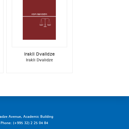
Irakli Dvalidze
Eva Gociridze
Irakli Dvalidze
Eva Gociridze
vadze Avenue, Academic Building
a. Phone: (+995 32) 2 25 04 84