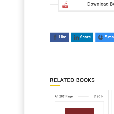
Download B
Like
Share
E-ma
RELATED BOOKS
A4
287 Page
© 2014