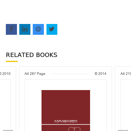
RELATED BOOKS
© 2010
A4
287 Page
© 2014
A4
21