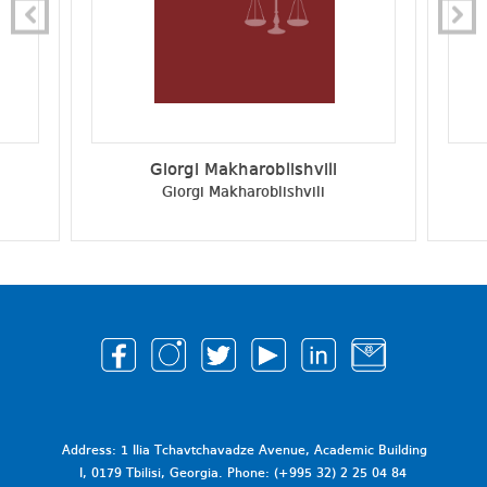
Giorgi Makharoblishvili
Giorgi Makharoblishvili
Address: 1 Ilia Tchavtchavadze Avenue, Academic Building
I, 0179 Tbilisi, Georgia. Phone: (+995 32) 2 25 04 84