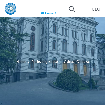
GEO
(Old version)
Home
Publishing House
Gulnazi Galdava
>